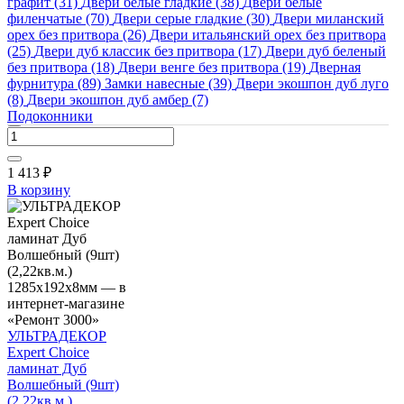
1285х192х8мм
графит
(31)
Двери белые гладкие
(38)
Двери белые
В наличии
филенчатые
(70)
Двери серые гладкие
(30)
Двери миланский
Код товара:
орех без притвора
(26)
Двери итальянский орех без притвора
20880003
(25)
Двери дуб классик без притвора
(17)
Двери дуб беленый
Вес: 18 кг
без притвора
(18)
Двери венге без притвора
(19)
Дверная
Ед. изм.: упак.
фурнитура
(89)
Замки навесные
(39)
Двери экошпон дуб луго
(8)
Двери экошпон дуб амбер
(7)
1 413 ₽
Подоконники
1 413
₽
В корзину
УЛЬТРАДЕКОР
Expert Choice
ламинат Дуб
Волшебный (9шт)
(2,22кв.м.)