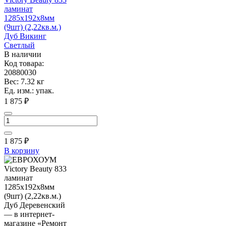
ламинат
1285х192х8мм
(9шт) (2,22кв.м.)
Дуб Викинг
Светлый
В наличии
Код товара:
20880030
Вес: 7.32 кг
Ед. изм.: упак.
1 875 ₽
1 875
₽
В корзину