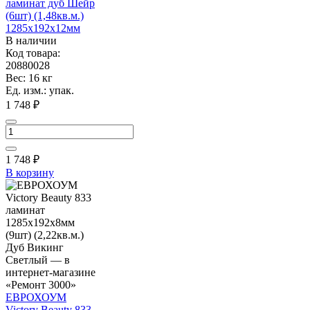
ламинат дуб Шейр
(6шт) (1,48кв.м.)
1285х192х12мм
В наличии
Код товара:
20880028
Вес: 16 кг
Ед. изм.: упак.
1 748 ₽
1 748
₽
В корзину
ЕВРОХОУМ
Victory Beauty 833