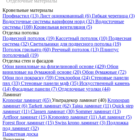
Отделочные материалы
Кровельные материалы
Сортировать по:
Профнастил
(13)
Лист оцинкованный
(6)
Гибкая черепица
(3)
Водосточные системы вариформ норд
(32)
Водосточные
Ультрадекор ламинат
Фильтр
системы
(108)
Кровельная вентиляция
(5)
Отделка потолка
Подвесной потолок
(19)
Кассетный потолок
(10)
Подвесная
(40)
система
(32)
Светильники для подвесного потолка
(19)
Потолок грильято
(60)
Реечный потолок
(13)
Плинтус
потолочный
(19)
Отделка стен и фасадов
Обои виниловые на флизелиновой основе
(429)
Обои
виниловые на бумажной основе
(20)
Обои бумажные
(72)
Обои под покраску
(59)
Стеклообои
(24)
Стеновые панели
пвх
(33)
Стеновые панели мдф
(35)
Искусственный камень
(14)
Фасадные панели
(7)
Отделочные уголки
(44)
Ламинат
Kronostar ламинат
(65)
Ультрадекор ламинат
(40)
Kronospan
УЛЬТРАДЕКОР
ламинат
(6)
Tarkett ламинат
(62)
Taiga ламинат
(11)
Quick step
Expert Choice
ламинат
(11)
Classen ламинат
(30)
Sommer ламинат
(13)
ламинат дуб
Artfloor ламинат
(15)
Kronostep ламинат
(11)
Agt ламинат
(5)
Торнадо (9шт)
Forest floor ламинат
(15)
Swiss krono ламинат
(3)
Подложка
(2,22кв.м.)
под ламинат
(32)
1285х192х8мм
Паркетная доска
В наличии
Линолеум