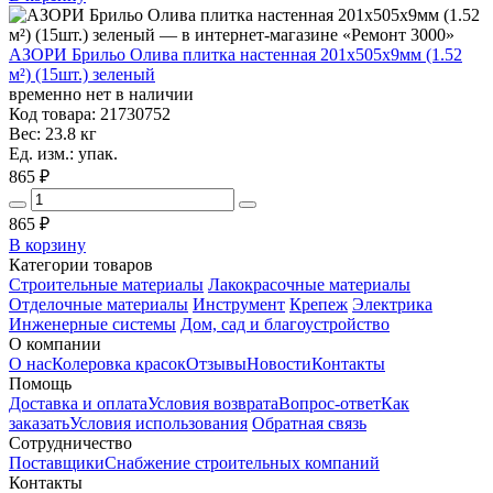
АЗОРИ Брильо Олива плитка настенная 201x505x9мм (1.52
м²) (15шт.) зеленый
временно нет в наличии
Код товара: 21730752
Вес: 23.8 кг
Ед. изм.: упак.
865 ₽
865
₽
В корзину
Категории товаров
Строительные материалы
Лакокрасочные материалы
Отделочные материалы
Инструмент
Крепеж
Электрика
Инженерные системы
Дом, сад и благоустройство
О компании
О нас
Колеровка красок
Отзывы
Новости
Контакты
Помощь
Доставка и оплата
Условия возврата
Вопрос-ответ
Как
заказать
Условия использования
Обратная связь
Сотрудничество
Поставщики
Снабжение строительных компаний
Контакты