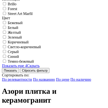
Brillo
Forest
Street Art Marfil
Цвет
Бежевый
Белый
Желтый
Зеленый
Коричневый
Светло-коричневый
Серый
Синий
Темно-бежевый
Показать еще 4
Скрыть
Сбросить фильтр
Сортировать по:
По релевантности
По названию
По цене
По наличию
Азори плитка и
керамогранит