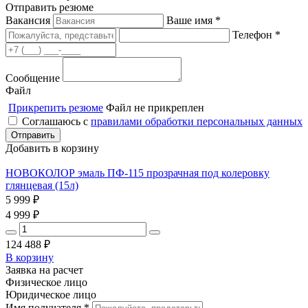
Отправить резюме
Вакансия
Ваше имя *
Телефон *
Сообщение
Файл
Прикрепить резюме
Файл не прикреплен
Соглашаюсь с
правилами обработки персональных данных
Добавить в корзину
НОВОКОЛОР эмаль ПФ-115 прозрачная под колеровку
глянцевая (15л)
5 999
₽
4 999
₽
124 488
₽
В корзину
Заявка на расчет
Физическое лицо
Юридическое лицо
Имя получателя *