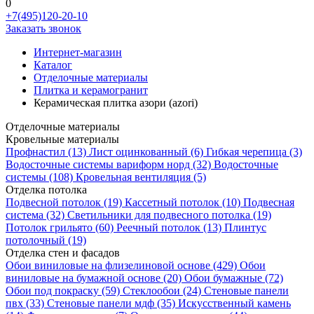
0
+7(495)120-20-10
Заказать звонок
Интернет-магазин
Каталог
Отделочные материалы
Плитка и керамогранит
Керамическая плитка азори (azori)
Отделочные материалы
Кровельные материалы
Профнастил
(13)
Лист оцинкованный
(6)
Гибкая черепица
(3)
Водосточные системы вариформ норд
(32)
Водосточные
системы
(108)
Кровельная вентиляция
(5)
Отделка потолка
Подвесной потолок
(19)
Кассетный потолок
(10)
Подвесная
система
(32)
Светильники для подвесного потолка
(19)
Потолок грильято
(60)
Реечный потолок
(13)
Плинтус
потолочный
(19)
Отделка стен и фасадов
Обои виниловые на флизелиновой основе
(429)
Обои
виниловые на бумажной основе
(20)
Обои бумажные
(72)
Обои под покраску
(59)
Стеклообои
(24)
Стеновые панели
пвх
(33)
Стеновые панели мдф
(35)
Искусственный камень