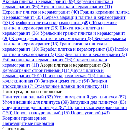
Аксима плитка и керамогранит
(99)
Керамин плитка и
керамогранит
(86)
Артенс плитка и керамогранит
(11)
Церсанит плитка и керамогранит
(40)
Грация керамика плитка
и керамогранит
(35)
Керама марацци плитка и керамогранит
(53)
Креафорта плитка и керамогранит
(49)
Лб керамикс
плитка и керамогранит
(26)
Шахтинская плитка и
керамогранит
(36)
Уральский гранит плитка и керамогранит
(26)
Квадро декор плитка и керамогранит
(8)
Березакерамика
плитка и керамогранит
(18)
Грани таганая плитка и
керамогранит
(10)
Керабел плитка и керамогранит
(10)
Incolor
плитка и керамогранит
(3)
Exagres плитка и керамогранит
(3)
Estima плитка и керамогранит
(16)
Grasaro плитка и
керамогранит
(11)
Азори плитка и керамогранит
(24)
Керамогранит строительный
(11)
Другая плитка и
керамогранит
(101)
Плитка керамическая
(15)
Плитка
коллекционная
(0)
Затирки цементные
(64)
Затирки
эпоксидные
(7)
Отделочные планки под плитку
(11)
Плинтуса, пороги напольные
Плинтус напольный
(82)
Угол внутренний для плинтуса
(87)
Угол внешний для плинтуса
(89)
Заглушки для плинтуса
(83)
Соединители для плинтуса
(87)
Порог стыкоперекрывающий
(150)
Порог разноуровневый
(15)
Порог угловой
(43)
Коврики придверные
Грязезащитные покрытия
Сантехника