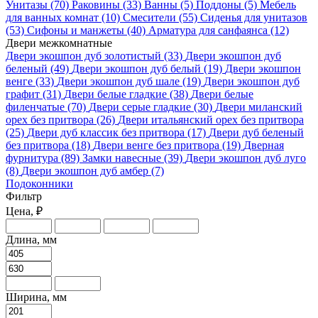
Унитазы
(70)
Раковины
(33)
Ванны
(5)
Поддоны
(5)
Мебель
для ванных комнат
(10)
Смесители
(55)
Сиденья для унитазов
(53)
Сифоны и манжеты
(40)
Арматура для санфаянса
(12)
Двери межкомнатные
Двери экошпон дуб золотистый
(33)
Двери экошпон дуб
беленый
(49)
Двери экошпон дуб белый
(19)
Двери экошпон
венге
(33)
Двери экошпон дуб шале
(19)
Двери экошпон дуб
графит
(31)
Двери белые гладкие
(38)
Двери белые
филенчатые
(70)
Двери серые гладкие
(30)
Двери миланский
орех без притвора
(26)
Двери итальянский орех без притвора
(25)
Двери дуб классик без притвора
(17)
Двери дуб беленый
без притвора
(18)
Двери венге без притвора
(19)
Дверная
фурнитура
(89)
Замки навесные
(39)
Двери экошпон дуб луго
(8)
Двери экошпон дуб амбер
(7)
Подоконники
Фильтр
Цена, ₽
Длина, мм
Ширина, мм