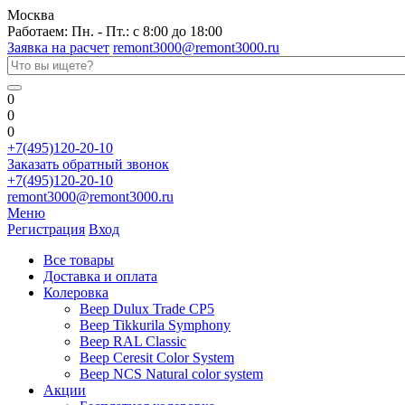
Москва
Работаем: Пн. - Пт.: с 8:00 до 18:00
Заявка на расчет
remont3000@remont3000.ru
0
0
0
+7(495)120-20-10
Заказать обратный звонок
+7(495)120-20-10
remont3000@remont3000.ru
Меню
Регистрация
Вход
Все товары
Доставка и оплата
Колеровка
Веер Dulux Trade CP5
Веер Tikkurila Symphony
Веер RAL Classic
Веер Ceresit Color System
Веер NCS Natural color system
Акции