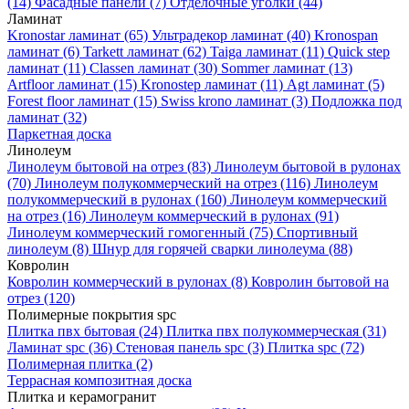
(14)
Фасадные панели
(7)
Отделочные уголки
(44)
Ламинат
Kronostar ламинат
(65)
Ультрадекор ламинат
(40)
Kronospan
ламинат
(6)
Tarkett ламинат
(62)
Taiga ламинат
(11)
Quick step
ламинат
(11)
Classen ламинат
(30)
Sommer ламинат
(13)
Artfloor ламинат
(15)
Kronostep ламинат
(11)
Agt ламинат
(5)
Forest floor ламинат
(15)
Swiss krono ламинат
(3)
Подложка под
ламинат
(32)
Паркетная доска
Линолеум
Линолеум бытовой на отрез
(83)
Линолеум бытовой в рулонах
(70)
Линолеум полукоммерческий на отрез
(116)
Линолеум
полукоммерческий в рулонах
(160)
Линолеум коммерческий
на отрез
(16)
Линолеум коммерческий в рулонах
(91)
Линолеум коммерческий гомогенный
(75)
Спортивный
линолеум
(8)
Шнур для горячей сварки линолеума
(88)
Ковролин
Ковролин коммерческий в рулонах
(8)
Ковролин бытовой на
отрез
(120)
Полимерные покрытия spc
Плитка пвх бытовая
(24)
Плитка пвх полукоммерческая
(31)
Ламинат spc
(36)
Стеновая панель spc
(3)
Плитка spc
(72)
Полимерная плитка
(2)
Террасная композитная доска
Плитка и керамогранит