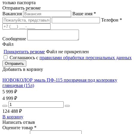
только паспорта
Отправить резюме
Вакансия
Ваше имя *
Телефон *
Сообщение
Файл
Прикрепить резюме
Файл не прикреплен
Соглашаюсь с
правилами обработки персональных данных
Добавить в корзину
НОВОКОЛОР эмаль ПФ-115 прозрачная под колеровку
глянцевая (15л)
5 999
₽
4 999
₽
124 488
₽
В корзину
Написать отзыв
Оцените товар *