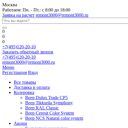
Москва
Работаем: Пн. - Пт.: с 8:00 до 18:00
Заявка на расчет
remont3000@remont3000.ru
0
0
0
+7(495)120-20-10
Заказать обратный звонок
+7(495)120-20-10
remont3000@remont3000.ru
Меню
Регистрация
Вход
Все товары
Доставка и оплата
Колеровка
Веер Dulux Trade CP5
Веер Tikkurila Symphony
Веер RAL Classic
Веер Ceresit Color System
Веер NCS Natural color system
Акции