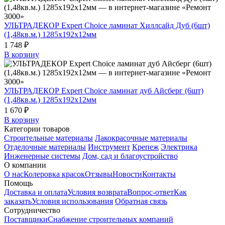
УЛЬТРАДЕКОР Expert Choice ламинат Хиллсайд Дуб (6шт)
(1,48кв.м.) 1285х192х12мм
1 748 ₽
В корзину
УЛЬТРАДЕКОР Expert Choice ламинат дуб Айсберг (6шт)
(1,48кв.м.) 1285х192х12мм
1 670 ₽
В корзину
Категории товаров
Строительные материалы
Лакокрасочные материалы
Отделочные материалы
Инструмент
Крепеж
Электрика
Инженерные системы
Дом, сад и благоустройство
О компании
О нас
Колеровка красок
Отзывы
Новости
Контакты
Помощь
Доставка и оплата
Условия возврата
Вопрос-ответ
Как
заказать
Условия использования
Обратная связь
Сотрудничество
Поставщики
Снабжение строительных компаний