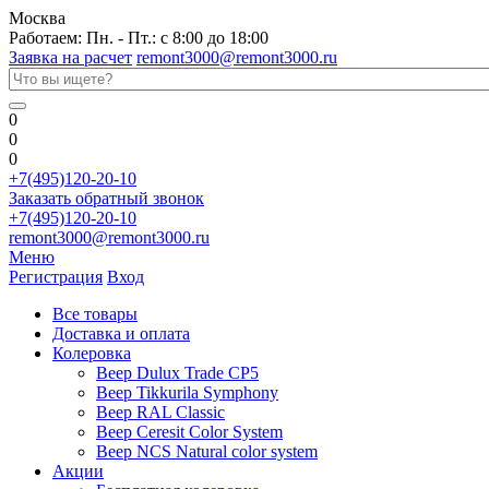
Москва
Работаем: Пн. - Пт.: с 8:00 до 18:00
Заявка на расчет
remont3000@remont3000.ru
0
0
0
+7(495)120-20-10
Заказать обратный звонок
+7(495)120-20-10
remont3000@remont3000.ru
Меню
Регистрация
Вход
Все товары
Доставка и оплата
Колеровка
Веер Dulux Trade CP5
Веер Tikkurila Symphony
Веер RAL Classic
Веер Ceresit Color System
Веер NCS Natural color system
Акции