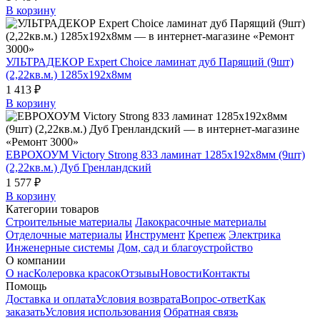
В корзину
УЛЬТРАДЕКОР Expert Choice ламинат дуб Парящий (9шт)
(2,22кв.м.) 1285х192х8мм
1 413 ₽
В корзину
ЕВРОХОУМ Victory Strong 833 ламинат 1285х192х8мм (9шт)
(2,22кв.м.) Дуб Гренландский
1 577 ₽
В корзину
Категории товаров
Строительные материалы
Лакокрасочные материалы
Отделочные материалы
Инструмент
Крепеж
Электрика
Инженерные системы
Дом, сад и благоустройство
О компании
О нас
Колеровка красок
Отзывы
Новости
Контакты
Помощь
Доставка и оплата
Условия возврата
Вопрос-ответ
Как
заказать
Условия использования
Обратная связь