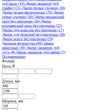
дуб шале
(19)
Двери экошпон дуб
графит
(31)
Двери белые гладкие
(38)
Двери белые филенчатые
(70)
Двери
серые гладкие
(30)
Двери миланский
орех без притвора
(26)
Двери
итальянский орех без притвора
(25)
Двери дуб классик без притвора
(17)
Двери дуб беленый без притвора
(18)
Двери венге без притвора
(19)
Дверная фурнитура
(89)
Замки
навесные
(39)
Двери экошпон дуб
луго
(8)
Двери экошпон дуб амбер
(7)
Подоконники
Фильтр
Цена, ₽
Длина, мм
Ширина, мм