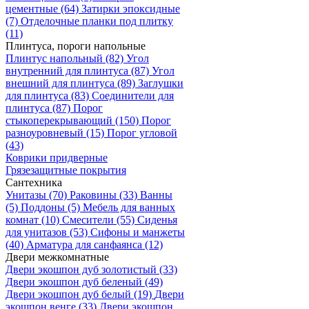
цементные
(64)
Затирки эпоксидные
(7)
Отделочные планки под плитку
(11)
Плинтуса, пороги напольные
Плинтус напольный
(82)
Угол
внутренний для плинтуса
(87)
Угол
внешний для плинтуса
(89)
Заглушки
для плинтуса
(83)
Соединители для
плинтуса
(87)
Порог
стыкоперекрывающий
(150)
Порог
разноуровневый
(15)
Порог угловой
(43)
Коврики придверные
Грязезащитные покрытия
Сантехника
Унитазы
(70)
Раковины
(33)
Ванны
(5)
Поддоны
(5)
Мебель для ванных
комнат
(10)
Смесители
(55)
Сиденья
для унитазов
(53)
Сифоны и манжеты
(40)
Арматура для санфаянса
(12)
Двери межкомнатные
Двери экошпон дуб золотистый
(33)
Двери экошпон дуб беленый
(49)
Двери экошпон дуб белый
(19)
Двери
экошпон венге
(33)
Двери экошпон