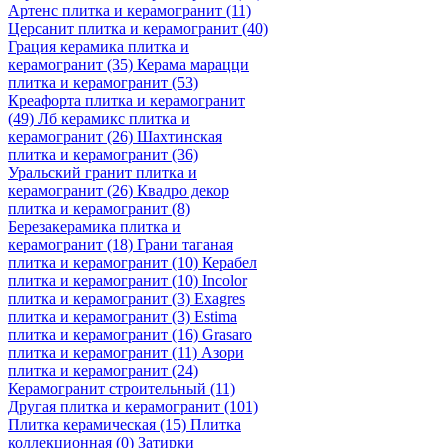
Артенс плитка и керамогранит
(11)
Церсанит плитка и керамогранит
(40)
Грация керамика плитка и
керамогранит
(35)
Керама марацци
плитка и керамогранит
(53)
Креафорта плитка и керамогранит
(49)
Лб керамикс плитка и
керамогранит
(26)
Шахтинская
плитка и керамогранит
(36)
Уральский гранит плитка и
керамогранит
(26)
Квадро декор
плитка и керамогранит
(8)
Березакерамика плитка и
керамогранит
(18)
Грани таганая
плитка и керамогранит
(10)
Керабел
плитка и керамогранит
(10)
Incolor
плитка и керамогранит
(3)
Exagres
плитка и керамогранит
(3)
Estima
плитка и керамогранит
(16)
Grasaro
плитка и керамогранит
(11)
Азори
плитка и керамогранит
(24)
Керамогранит строительный
(11)
Другая плитка и керамогранит
(101)
Плитка керамическая
(15)
Плитка
коллекционная
(0)
Затирки