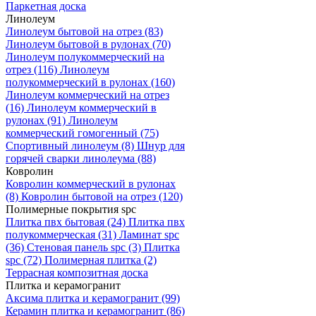
Паркетная доска
Линолеум
Линолеум бытовой на отрез
(83)
Линолеум бытовой в рулонах
(70)
Линолеум полукоммерческий на
отрез
(116)
Линолеум
полукоммерческий в рулонах
(160)
Линолеум коммерческий на отрез
(16)
Линолеум коммерческий в
рулонах
(91)
Линолеум
коммерческий гомогенный
(75)
Спортивный линолеум
(8)
Шнур для
горячей сварки линолеума
(88)
Ковролин
Ковролин коммерческий в рулонах
(8)
Ковролин бытовой на отрез
(120)
Полимерные покрытия spc
Плитка пвх бытовая
(24)
Плитка пвх
полукоммерческая
(31)
Ламинат spc
(36)
Стеновая панель spc
(3)
Плитка
spc
(72)
Полимерная плитка
(2)
Террасная композитная доска
Плитка и керамогранит
Аксима плитка и керамогранит
(99)
Керамин плитка и керамогранит
(86)