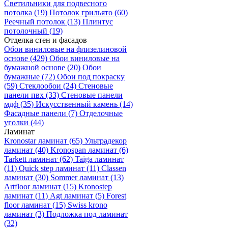
Светильники для подвесного
потолка
(19)
Потолок грильято
(60)
Реечный потолок
(13)
Плинтус
потолочный
(19)
Отделка стен и фасадов
Обои виниловые на флизелиновой
основе
(429)
Обои виниловые на
бумажной основе
(20)
Обои
бумажные
(72)
Обои под покраску
(59)
Стеклообои
(24)
Стеновые
панели пвх
(33)
Стеновые панели
мдф
(35)
Искусственный камень
(14)
Фасадные панели
(7)
Отделочные
уголки
(44)
Ламинат
Kronostar ламинат
(65)
Ультрадекор
ламинат
(40)
Kronospan ламинат
(6)
Tarkett ламинат
(62)
Taiga ламинат
(11)
Quick step ламинат
(11)
Classen
ламинат
(30)
Sommer ламинат
(13)
Artfloor ламинат
(15)
Kronostep
ламинат
(11)
Agt ламинат
(5)
Forest
floor ламинат
(15)
Swiss krono
ламинат
(3)
Подложка под ламинат
(32)