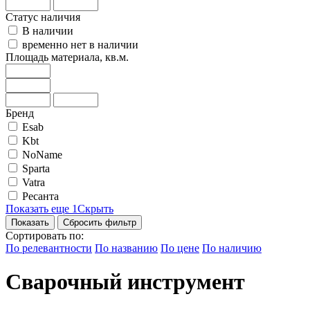
Статус наличия
В наличии
временно нет в наличии
Площадь материала, кв.м.
Бренд
Esab
Kbt
NoName
Sparta
Vatra
Ресанта
Показать еще 1
Скрыть
Сбросить фильтр
Сортировать по:
По релевантности
По названию
По цене
По наличию
Сварочный инструмент