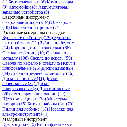
(1)
Бетономешалки
(8)
Компрессоры
(0)
Автомойки
(0)
Аккумуляторы,
зарядные устройства
(0)
Сварочный инструмент
Сварочные аппараты
(4)
Электроды
(18)
Паяльники и припой
(7)
Расходные материалы и насадки
Буры sds+ по бетону
(126)
Буры sds
max по бетону
(12)
Зубила по бетону
(14)
Коронки, пилы кольцевые
(66)
Сверла по бетону
(10)
Сверла по
металлу
(108)
Сверла по дереву
(59)
Сверла по кафелю и стеклу
(9)
Круги
шлифовальные
(25)
Диски алмазные
(44)
Диски отрезные по металлу
(46)
Диски зачистные
(11)
Диски
лепестковые
(32)
Диски
шлифовальные
(8)
Диски пильные
(20)
Ленты для шлифмашин
(20)
Щетки-красцовки
(24)
Миксеры-
насадки
(15)
Биты и наборы бит
(79)
Пилки для лобзика
(18)
Насадки для
электроинструмента
(4)
Малярный инструмент
Краскопульты
(5)
Кисти флейцевые