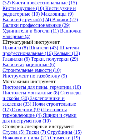
(32)
Кисти профессиональные
(15)
Кисти круглые
(10)
Кисти узкие и
радиаторные
(10)
Макловицы
(9)
Валики (с ручкой)
(24)
Валики
(27)
Валики профессиональные
(29)
Удлинители и бюгели
(11)
Ванночки
малярные
(4)
Штукатурный инструмент
Правила
(8)
Шпатели
(43)
Шпатели
профессиональные
(16)
Кельмы
(13)
Гладилки
(6)
Терки, полутерки
(29)
Валики аэрационные
(6)
Строительные емкости
(10)
Инструмент по газобетону
(9)
Монтажный инструмент
Пистолеты для пены, герметика
(10)
Пистолеты монтажные
(8)
Степлеры
и скобы
(30)
Заклепочники и
заклепки
(33)
Ножи строительные
(17)
Отвертки
(97)
Пистолеты
термоклеющие
(4)
Ящики и сумки
для инструментов
(10)
Столярно-слесарный инструмент
Стусла
(5)
Тиски
(7)
Струбцины
(15)
Ножовки и пилы
(21)
Стамески
(19)