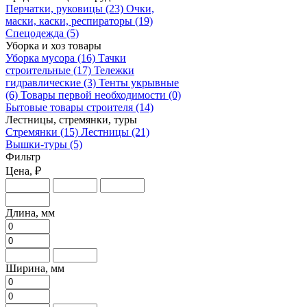
Перчатки, руковицы
(23)
Очки,
маски, каски, респираторы
(19)
Спецодежда
(5)
Уборка и хоз товары
Уборка мусора
(16)
Тачки
строительные
(17)
Тележки
гидравлические
(3)
Тенты укрывные
(6)
Товары первой необходимости
(0)
Бытовые товары строителя
(14)
Лестницы, стремянки, туры
Стремянки
(15)
Лестницы
(21)
Вышки-туры
(5)
Фильтр
Цена, ₽
Длина, мм
Ширина, мм