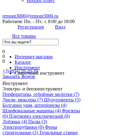
Вопрос-ответ
remont3000@remont3000.ru
Работаем: Пн. - Пт.: с 8:00 до 18:00
Регистрация
Вход
Все товары
0
0
Интернет-магазин
0
Каталог
Инструмент
+7(495)120-20-10
Сварочный инструмент
Заказать звонок
Инструмент
Электро- и бензоинструмент
Перфораторы, отбойные молотки
(7)
Дрели, миксеры
(7)
Шуруповерты
(5)
Болгарки ушм, штроборезы
(4)
Шлифовальные машины
(4)
Фрезеры
(0)
Плиткорез электрический
(0)
Лобзики
(4)
Пилы
(3)
Электрорубанки
(0)
Фены
строительные
(2)
Точильные станки