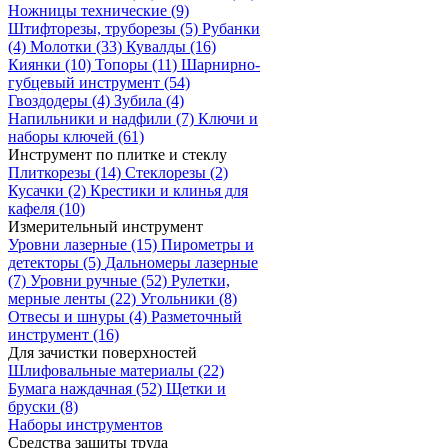
Ножницы технические
(9)
Штифторезы, труборезы
(5)
Рубанки
(4)
Молотки
(33)
Кувалды
(16)
Киянки
(10)
Топоры
(11)
Шарнирно-
губцевый инструмент
(54)
Гвоздодеры
(4)
Зубила
(4)
Напильники и надфили
(7)
Ключи и
наборы ключей
(61)
Инструмент по плитке и стеклу
Плиткорезы
(14)
Стеклорезы
(2)
Кусачки
(2)
Крестики и клинья для
кафеля
(10)
Измерительный инструмент
Уровни лазерные
(15)
Пирометры и
детекторы
(5)
Дальномеры лазерные
(7)
Уровни ручные
(52)
Рулетки,
мерные ленты
(22)
Угольники
(8)
Отвесы и шнуры
(4)
Разметочный
инструмент
(16)
Для зачистки поверхностей
Шлифовальные материалы
(22)
Бумага наждачная
(52)
Щетки и
бруски
(8)
Наборы инструментов
Средства защиты труда