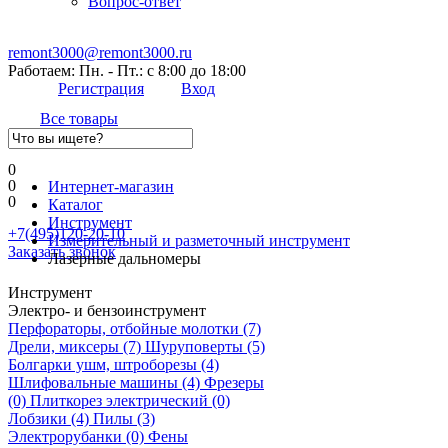
Вопрос-ответ
remont3000@remont3000.ru
Работаем: Пн. - Пт.: с 8:00 до 18:00
Регистрация
Вход
Все товары
0
0
Интернет-магазин
0
Каталог
Инструмент
+7(495)120-20-10
Измерительный и разметочный инструмент
Заказать звонок
Лазерные дальномеры
Инструмент
Электро- и бензоинструмент
Перфораторы, отбойные молотки
(7)
Дрели, миксеры
(7)
Шуруповерты
(5)
Болгарки ушм, штроборезы
(4)
Шлифовальные машины
(4)
Фрезеры
(0)
Плиткорез электрический
(0)
Лобзики
(4)
Пилы
(3)
Электрорубанки
(0)
Фены