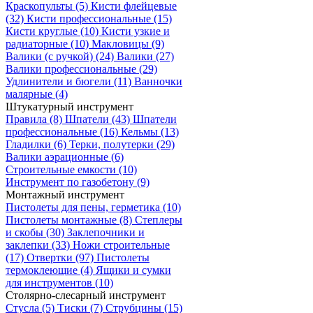
Краскопульты
(5)
Кисти флейцевые
(32)
Кисти профессиональные
(15)
Кисти круглые
(10)
Кисти узкие и
радиаторные
(10)
Макловицы
(9)
Валики (с ручкой)
(24)
Валики
(27)
Валики профессиональные
(29)
Удлинители и бюгели
(11)
Ванночки
малярные
(4)
Штукатурный инструмент
Правила
(8)
Шпатели
(43)
Шпатели
профессиональные
(16)
Кельмы
(13)
Гладилки
(6)
Терки, полутерки
(29)
Валики аэрационные
(6)
Строительные емкости
(10)
Инструмент по газобетону
(9)
Монтажный инструмент
Пистолеты для пены, герметика
(10)
Пистолеты монтажные
(8)
Степлеры
и скобы
(30)
Заклепочники и
заклепки
(33)
Ножи строительные
(17)
Отвертки
(97)
Пистолеты
термоклеющие
(4)
Ящики и сумки
для инструментов
(10)
Столярно-слесарный инструмент
Стусла
(5)
Тиски
(7)
Струбцины
(15)