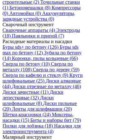
строительные
(2)
Точильные станки
(1)
Бетономешалки
(8)
Компрессоры
(0)
Автомойки
(0)
Аккумуляторы,
зарядные устройства
(0)
Сварочный инструмент
Сварочные аппараты
(4)
Электроды
(18)
Паяльники и припой
(7)
Расходные материалы и насадки
Буры sds+ по бетону
(126)
Буры sds
max по бетону
(12)
Зубила по бетону
(14)
Коронки, пилы кольцевые
(66)
Сверла по бетону
(10)
Сверла по
металлу
(108)
Сверла по дереву
(59)
Сверла по кафелю и стеклу
(9)
Круги
шлифовальные
(25)
Диски алмазные
(44)
Диски отрезные по металлу
(46)
Диски зачистные
(11)
Диски
лепестковые
(32)
Диски
шлифовальные
(8)
Диски пильные
(20)
Ленты для шлифмашин
(20)
Щетки-красцовки
(24)
Миксеры-
насадки
(15)
Биты и наборы бит
(79)
Пилки для лобзика
(18)
Насадки для
электроинструмента
(4)
Малярный инструмент