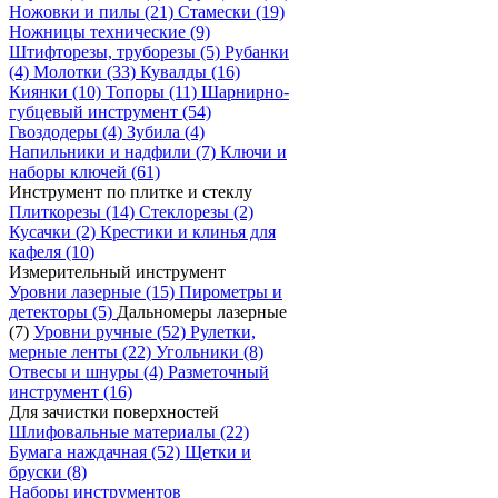
Ножовки и пилы
(21)
Стамески
(19)
Ножницы технические
(9)
Штифторезы, труборезы
(5)
Рубанки
(4)
Молотки
(33)
Кувалды
(16)
Киянки
(10)
Топоры
(11)
Шарнирно-
губцевый инструмент
(54)
Гвоздодеры
(4)
Зубила
(4)
Напильники и надфили
(7)
Ключи и
наборы ключей
(61)
Инструмент по плитке и стеклу
Плиткорезы
(14)
Стеклорезы
(2)
Кусачки
(2)
Крестики и клинья для
кафеля
(10)
Измерительный инструмент
Уровни лазерные
(15)
Пирометры и
детекторы
(5)
Дальномеры лазерные
(7)
Уровни ручные
(52)
Рулетки,
мерные ленты
(22)
Угольники
(8)
Отвесы и шнуры
(4)
Разметочный
инструмент
(16)
Для зачистки поверхностей
Шлифовальные материалы
(22)
Бумага наждачная
(52)
Щетки и
бруски
(8)
Наборы инструментов