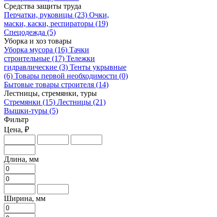
Средства защиты труда
Перчатки, руковицы
(23)
Очки,
маски, каски, респираторы
(19)
Спецодежда
(5)
Уборка и хоз товары
Уборка мусора
(16)
Тачки
строительные
(17)
Тележки
гидравлические
(3)
Тенты укрывные
(6)
Товары первой необходимости
(0)
Бытовые товары строителя
(14)
Лестницы, стремянки, туры
Стремянки
(15)
Лестницы
(21)
Вышки-туры
(5)
Фильтр
Цена, ₽
Длина, мм
Ширина, мм