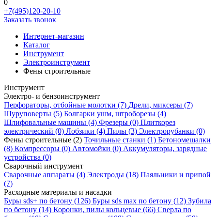
0
+7(495)120-20-10
Заказать звонок
Интернет-магазин
Каталог
Инструмент
Электроинструмент
Фены строительные
Инструмент
Электро- и бензоинструмент
Перфораторы, отбойные молотки
(7)
Дрели, миксеры
(7)
Шуруповерты
(5)
Болгарки ушм, штроборезы
(4)
Шлифовальные машины
(4)
Фрезеры
(0)
Плиткорез
электрический
(0)
Лобзики
(4)
Пилы
(3)
Электрорубанки
(0)
Фены строительные
(2)
Точильные станки
(1)
Бетономешалки
(8)
Компрессоры
(0)
Автомойки
(0)
Аккумуляторы, зарядные
устройства
(0)
Сварочный инструмент
Сварочные аппараты
(4)
Электроды
(18)
Паяльники и припой
(7)
Расходные материалы и насадки
Буры sds+ по бетону
(126)
Буры sds max по бетону
(12)
Зубила
по бетону
(14)
Коронки, пилы кольцевые
(66)
Сверла по