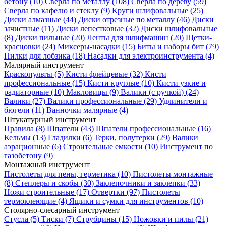
бетону
(10)
Сверла по металлу
(108)
Сверла по дереву
(59)
Сверла по кафелю и стеклу
(9)
Круги шлифовальные
(25)
Диски алмазные
(44)
Диски отрезные по металлу
(46)
Диски
зачистные
(11)
Диски лепестковые
(32)
Диски шлифовальные
(8)
Диски пильные
(20)
Ленты для шлифмашин
(20)
Щетки-
красцовки
(24)
Миксеры-насадки
(15)
Биты и наборы бит
(79)
Пилки для лобзика
(18)
Насадки для электроинструмента
(4)
Малярный инструмент
Краскопульты
(5)
Кисти флейцевые
(32)
Кисти
профессиональные
(15)
Кисти круглые
(10)
Кисти узкие и
радиаторные
(10)
Макловицы
(9)
Валики (с ручкой)
(24)
Валики
(27)
Валики профессиональные
(29)
Удлинители и
бюгели
(11)
Ванночки малярные
(4)
Штукатурный инструмент
Правила
(8)
Шпатели
(43)
Шпатели профессиональные
(16)
Кельмы
(13)
Гладилки
(6)
Терки, полутерки
(29)
Валики
аэрационные
(6)
Строительные емкости
(10)
Инструмент по
газобетону
(9)
Монтажный инструмент
Пистолеты для пены, герметика
(10)
Пистолеты монтажные
(8)
Степлеры и скобы
(30)
Заклепочники и заклепки
(33)
Ножи строительные
(17)
Отвертки
(97)
Пистолеты
термоклеющие
(4)
Ящики и сумки для инструментов
(10)
Столярно-слесарный инструмент
Стусла
(5)
Тиски
(7)
Струбцины
(15)
Ножовки и пилы
(21)