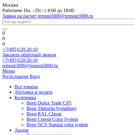
Москва
Работаем: Пн. - Пт.: с 8:00 до 18:00
Заявка на расчет
remont3000@remont3000.ru
0
0
0
+7(495)120-20-10
Заказать обратный звонок
+7(495)120-20-10
remont3000@remont3000.ru
Меню
Регистрация
Вход
Все товары
Доставка и оплата
Колеровка
Веер Dulux Trade CP5
Веер Tikkurila Symphony
Веер RAL Classic
Веер Ceresit Color System
Веер NCS Natural color system
Акции