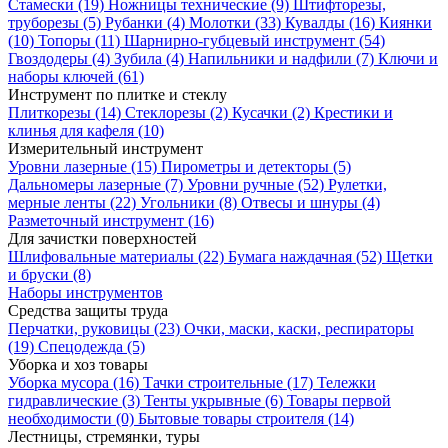
Стамески
(19)
Ножницы технические
(9)
Штифторезы,
труборезы
(5)
Рубанки
(4)
Молотки
(33)
Кувалды
(16)
Киянки
(10)
Топоры
(11)
Шарнирно-губцевый инструмент
(54)
Гвоздодеры
(4)
Зубила
(4)
Напильники и надфили
(7)
Ключи и
наборы ключей
(61)
Инструмент по плитке и стеклу
Плиткорезы
(14)
Стеклорезы
(2)
Кусачки
(2)
Крестики и
клинья для кафеля
(10)
Измерительный инструмент
Уровни лазерные
(15)
Пирометры и детекторы
(5)
Дальномеры лазерные
(7)
Уровни ручные
(52)
Рулетки,
мерные ленты
(22)
Угольники
(8)
Отвесы и шнуры
(4)
Разметочный инструмент
(16)
Для зачистки поверхностей
Шлифовальные материалы
(22)
Бумага наждачная
(52)
Щетки
и бруски
(8)
Наборы инструментов
Средства защиты труда
Перчатки, руковицы
(23)
Очки, маски, каски, респираторы
(19)
Спецодежда
(5)
Уборка и хоз товары
Уборка мусора
(16)
Тачки строительные
(17)
Тележки
гидравлические
(3)
Тенты укрывные
(6)
Товары первой
необходимости
(0)
Бытовые товары строителя
(14)
Лестницы, стремянки, туры