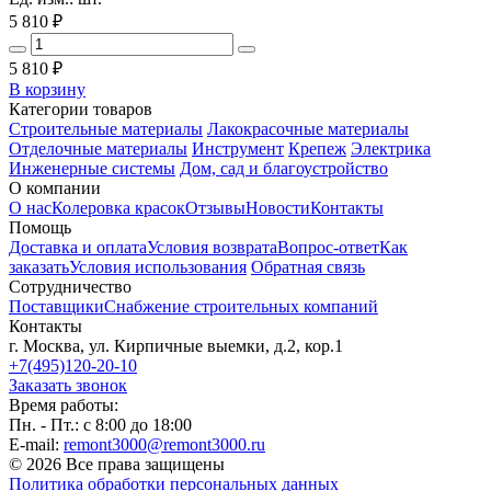
5 810 ₽
5 810
₽
В корзину
Категории товаров
Строительные материалы
Лакокрасочные материалы
Отделочные материалы
Инструмент
Крепеж
Электрика
Инженерные системы
Дом, сад и благоустройство
О компании
О нас
Колеровка красок
Отзывы
Новости
Контакты
Помощь
Доставка и оплата
Условия возврата
Вопрос-ответ
Как
заказать
Условия использования
Обратная связь
Сотрудничество
Поставщики
Снабжение строительных компаний
Контакты
г. Москва, ул. Кирпичные выемки, д.2, кор.1
+7(495)120-20-10
Заказать звонок
Время работы:
Пн. - Пт.: с 8:00 до 18:00
E-mail:
remont3000@remont3000.ru
© 2026 Все права защищены
Политика обработки персональных данных