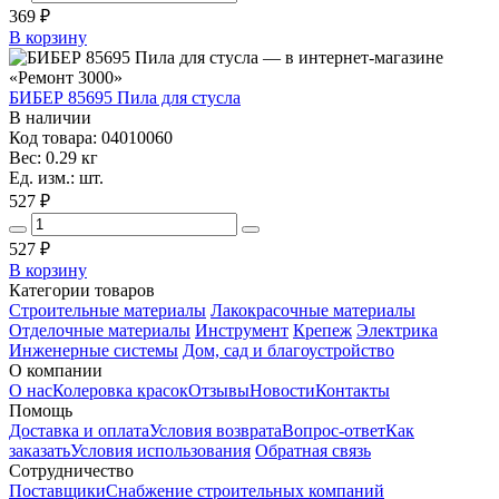
369
₽
В корзину
БИБЕР 85695 Пила для стусла
В наличии
Код товара: 04010060
Вес: 0.29 кг
Ед. изм.: шт.
527 ₽
527
₽
В корзину
Категории товаров
Строительные материалы
Лакокрасочные материалы
Отделочные материалы
Инструмент
Крепеж
Электрика
Инженерные системы
Дом, сад и благоустройство
О компании
О нас
Колеровка красок
Отзывы
Новости
Контакты
Помощь
Доставка и оплата
Условия возврата
Вопрос-ответ
Как
заказать
Условия использования
Обратная связь
Сотрудничество
Поставщики
Снабжение строительных компаний