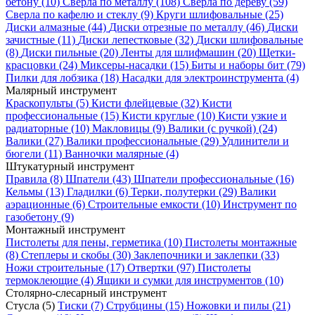
бетону
(10)
Сверла по металлу
(108)
Сверла по дереву
(59)
Сверла по кафелю и стеклу
(9)
Круги шлифовальные
(25)
Диски алмазные
(44)
Диски отрезные по металлу
(46)
Диски
зачистные
(11)
Диски лепестковые
(32)
Диски шлифовальные
(8)
Диски пильные
(20)
Ленты для шлифмашин
(20)
Щетки-
красцовки
(24)
Миксеры-насадки
(15)
Биты и наборы бит
(79)
Пилки для лобзика
(18)
Насадки для электроинструмента
(4)
Малярный инструмент
Краскопульты
(5)
Кисти флейцевые
(32)
Кисти
профессиональные
(15)
Кисти круглые
(10)
Кисти узкие и
радиаторные
(10)
Макловицы
(9)
Валики (с ручкой)
(24)
Валики
(27)
Валики профессиональные
(29)
Удлинители и
бюгели
(11)
Ванночки малярные
(4)
Штукатурный инструмент
Правила
(8)
Шпатели
(43)
Шпатели профессиональные
(16)
Кельмы
(13)
Гладилки
(6)
Терки, полутерки
(29)
Валики
аэрационные
(6)
Строительные емкости
(10)
Инструмент по
газобетону
(9)
Монтажный инструмент
Пистолеты для пены, герметика
(10)
Пистолеты монтажные
(8)
Степлеры и скобы
(30)
Заклепочники и заклепки
(33)
Ножи строительные
(17)
Отвертки
(97)
Пистолеты
термоклеющие
(4)
Ящики и сумки для инструментов
(10)
Столярно-слесарный инструмент
Стусла
(5)
Тиски
(7)
Струбцины
(15)
Ножовки и пилы
(21)