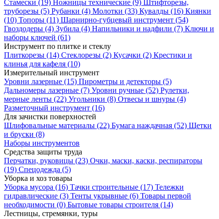
Стамески
(19)
Ножницы технические
(9)
Штифторезы,
труборезы
(5)
Рубанки
(4)
Молотки
(33)
Кувалды
(16)
Киянки
(10)
Топоры
(11)
Шарнирно-губцевый инструмент
(54)
Гвоздодеры
(4)
Зубила
(4)
Напильники и надфили
(7)
Ключи и
наборы ключей
(61)
Инструмент по плитке и стеклу
Плиткорезы
(14)
Стеклорезы
(2)
Кусачки
(2)
Крестики и
клинья для кафеля
(10)
Измерительный инструмент
Уровни лазерные
(15)
Пирометры и детекторы
(5)
Дальномеры лазерные
(7)
Уровни ручные
(52)
Рулетки,
мерные ленты
(22)
Угольники
(8)
Отвесы и шнуры
(4)
Разметочный инструмент
(16)
Для зачистки поверхностей
Шлифовальные материалы
(22)
Бумага наждачная
(52)
Щетки
и бруски
(8)
Наборы инструментов
Средства защиты труда
Перчатки, руковицы
(23)
Очки, маски, каски, респираторы
(19)
Спецодежда
(5)
Уборка и хоз товары
Уборка мусора
(16)
Тачки строительные
(17)
Тележки
гидравлические
(3)
Тенты укрывные
(6)
Товары первой
необходимости
(0)
Бытовые товары строителя
(14)
Лестницы, стремянки, туры