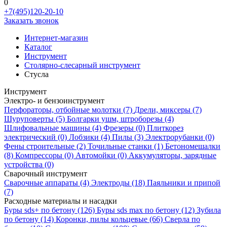
0
+7(495)120-20-10
Заказать звонок
Интернет-магазин
Каталог
Инструмент
Столярно-слесарный инструмент
Стусла
Инструмент
Электро- и бензоинструмент
Перфораторы, отбойные молотки
(7)
Дрели, миксеры
(7)
Шуруповерты
(5)
Болгарки ушм, штроборезы
(4)
Шлифовальные машины
(4)
Фрезеры
(0)
Плиткорез
электрический
(0)
Лобзики
(4)
Пилы
(3)
Электрорубанки
(0)
Фены строительные
(2)
Точильные станки
(1)
Бетономешалки
(8)
Компрессоры
(0)
Автомойки
(0)
Аккумуляторы, зарядные
устройства
(0)
Сварочный инструмент
Сварочные аппараты
(4)
Электроды
(18)
Паяльники и припой
(7)
Расходные материалы и насадки
Буры sds+ по бетону
(126)
Буры sds max по бетону
(12)
Зубила
по бетону
(14)
Коронки, пилы кольцевые
(66)
Сверла по