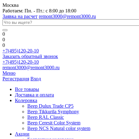
Москва
Работаем: Пн. - Пт.: с 8:00 до 18:00
Заявка на расчет
remont3000@remont3000.ru
0
0
0
+7(495)120-20-10
Заказать обратный звонок
+7(495)120-20-10
remont3000@remont3000.ru
Меню
Регистрация
Вход
Все товары
Доставка и оплата
Колеровка
Веер Dulux Trade CP5
Веер Tikkurila Symphony
Веер RAL Classic
Веер Ceresit Color System
Веер NCS Natural color system
Акции