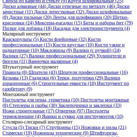
Сверла по кафелю и стеклу
(9)
Круги шлифовальные
(25)
Диски алмазные
(44)
Диски отрезные по металлу
(46)
Диски
зачистные
(11)
Диски лепестковые
(32)
Диски шлифовальные
(8)
Диски пильные
(20)
Ленты для шлифмашин
(20)
Щетки-
красцовки
(24)
Миксеры-насадки
(15)
Биты и наборы бит
(79)
Пилки для лобзика
(18)
Насадки для электроинструмента
(4)
Малярный инструмент
Краскопульты
(5)
Кисти флейцевые
(32)
Кисти
профессиональные
(15)
Кисти круглые
(10)
Кисти узкие и
радиаторные
(10)
Макловицы
(9)
Валики (с ручкой)
(24)
Валики
(27)
Валики профессиональные
(29)
Удлинители и
бюгели
(11)
Ванночки малярные
(4)
Штукатурный инструмент
Правила
(8)
Шпатели
(43)
Шпатели профессиональные
(16)
Кельмы
(13)
Гладилки
(6)
Терки, полутерки
(29)
Валики
аэрационные
(6)
Строительные емкости
(10)
Инструмент по
газобетону
(9)
Монтажный инструмент
Пистолеты для пены, герметика
(10)
Пистолеты монтажные
(8)
Степлеры и скобы
(30)
Заклепочники и заклепки
(33)
Ножи строительные
(17)
Отвертки
(97)
Пистолеты
термоклеющие
(4)
Ящики и сумки для инструментов
(10)
Столярно-слесарный инструмент
Стусла
(5)
Тиски
(7)
Струбцины
(15)
Ножовки и пилы
(21)
Стамески
(19)
Ножницы технические
(9)
Штифторезы,