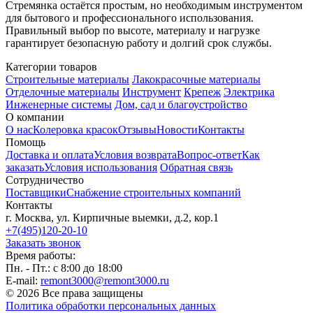
Стремянка остаётся простым, но необходимым инструментом
для бытового и профессионального использования.
Правильный выбор по высоте, материалу и нагрузке
гарантирует безопасную работу и долгий срок службы.
Категории товаров
Строительные материалы
Лакокрасочные материалы
Отделочные материалы
Инструмент
Крепеж
Электрика
Инженерные системы
Дом, сад и благоустройство
О компании
О нас
Колеровка красок
Отзывы
Новости
Контакты
Помощь
Доставка и оплата
Условия возврата
Вопрос-ответ
Как
заказать
Условия использования
Обратная связь
Сотрудничество
Поставщики
Снабжение строительных компаний
Контакты
г. Москва, ул. Кирпичные выемки, д.2, кор.1
+7(495)120-20-10
Заказать звонок
Время работы:
Пн. - Пт.: с 8:00 до 18:00
E-mail:
remont3000@remont3000.ru
© 2026 Все права защищены
Политика обработки персональных данных