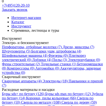
0
+7(495)120-20-10
Заказать звонок
Интернет-магазин
Каталог
Инструмент
Стремянки, лестницы и туры
Инструмент
Электро- и бензоинструмент
Перфораторы, отбойные молотки
(7)
Дрели, миксеры
(7)
Шуруповерты
(5)
Болгарки ушм, штроборезы
(4)
Шлифовальные машины
(4)
Фрезеры
(0)
Плиткорез
электрический
(0)
Лобзики
(4)
Пилы
(3)
Электрорубанки
(0)
Фены строительные
(2)
Точильные станки
(1)
Бетономешалки
(8)
Компрессоры
(0)
Автомойки
(0)
Аккумуляторы, зарядные
устройства
(0)
Сварочный инструмент
Сварочные аппараты
(4)
Электроды
(18)
Паяльники и припой
(7)
Расходные материалы и насадки
Буры sds+ по бетону
(126)
Буры sds max по бетону
(12)
Зубила
по бетону
(14)
Коронки, пилы кольцевые
(66)
Сверла по
бетону
(10)
Сверла по металлу
(108)
Сверла по дереву
(59)