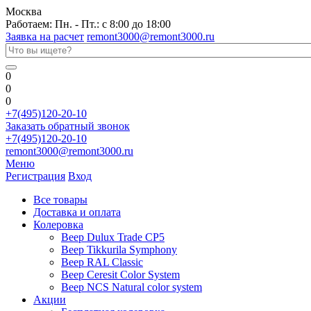
Москва
Работаем: Пн. - Пт.: с 8:00 до 18:00
Заявка на расчет
remont3000@remont3000.ru
0
0
0
+7(495)120-20-10
Заказать обратный звонок
+7(495)120-20-10
remont3000@remont3000.ru
Меню
Регистрация
Вход
Все товары
Доставка и оплата
Колеровка
Веер Dulux Trade CP5
Веер Tikkurila Symphony
Веер RAL Classic
Веер Ceresit Color System
Веер NCS Natural color system
Акции