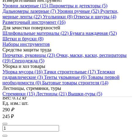
Измерительный инструмент
Уровни лазерные
(15)
Пирометры и детекторы
(5)
Дальномеры лазерные
(7)
Уровни ручные
(52)
Рулетки,
104
₽
мерные ленты
(22)
Угольники
(8)
Отвесы и шнуры
(4)
В корзину
Разметочный инструмент
(16)
СКИДКА 16%
Для зачистки поверхностей
Шлифовальные материалы
(22)
Бумага наждачная
(52)
Щетки и бруски
(8)
Наборы инструментов
Средства защиты труда
Перчатки, руковицы
(23)
Очки, маски, каски, респираторы
(19)
Спецодежда
(5)
БИБЕР 50113 нож
Уборка и хоз товары
строительный
Уборка мусора
(16)
Тачки строительные
(17)
Тележки
усиленный 18мм
гидравлические
(3)
Тенты укрывные
(6)
Товары первой
В наличии
необходимости
(0)
Бытовые товары строителя
(14)
Код товара:
Лестницы, стремянки, туры
03017003
Стремянки
(15)
Лестницы
(21)
Вышки-туры
(5)
Вес: 0.12 кг
Ед. изм.: шт.
290
₽
245 ₽