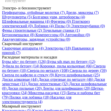
Инструмент
Ножи
Электро- и бензоинструмент
Сортировать по:
Перфораторы, отбойные молотки
(7)
Дрели, миксеры
(7)
Шуруповерты
(5)
Болгарки ушм, штроборезы
(4)
Фильтр
строительные
Шлифовальные машины
(4)
Фрезеры
(0)
Плиткорез
электрический
(0)
Лобзики
(4)
Пилы
(3)
Электрорубанки
(0)
Фены строительные
(2)
Точильные станки
(1)
Бетономешалки
(8)
Компрессоры
(0)
Автомойки
(0)
(17)
Аккумуляторы, зарядные устройства
(0)
Сварочный инструмент
Сварочные аппараты
(4)
Электроды
(18)
Паяльники и
СКИДКА 14%
припой
(7)
Расходные материалы и насадки
Буры sds+ по бетону
(126)
Буры sds max по бетону
(12)
Зубила по бетону
(14)
Коронки, пилы кольцевые
(66)
Сверла
по бетону
(10)
Сверла по металлу
(108)
Сверла по дереву
(59)
Сверла по кафелю и стеклу
(9)
Круги шлифовальные
(25)
БИБЕР 50111 нож
Диски алмазные
(44)
Диски отрезные по металлу
(46)
Диски
строительный
зачистные
(11)
Диски лепестковые
(32)
Диски шлифовальные
18мм
(8)
Диски пильные
(20)
Ленты для шлифмашин
(20)
Щетки-
В наличии
красцовки
(24)
Миксеры-насадки
(15)
Биты и наборы бит
Код товара:
(79)
Пилки для лобзика
(18)
Насадки для
03017001
электроинструмента
(4)
Вес: 0.04 кг
Малярный инструмент
Ед. изм.: шт.
Краскопульты
(5)
Кисти флейцевые
(32)
Кисти