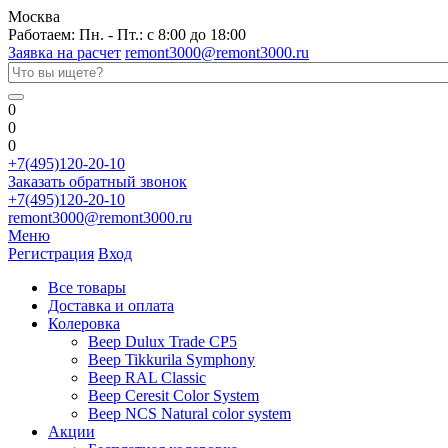
Москва
Работаем: Пн. - Пт.: с 8:00 до 18:00
Заявка на расчет
remont3000@remont3000.ru
0
0
0
+7(495)120-20-10
Заказать обратный звонок
+7(495)120-20-10
remont3000@remont3000.ru
Меню
Регистрация
Вход
Все товары
Доставка и оплата
Колеровка
Веер Dulux Trade CP5
Веер Tikkurila Symphony
Веер RAL Classic
Веер Ceresit Color System
Веер NCS Natural color system
Акции