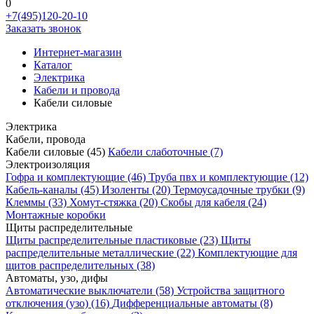
0
+7(495)120-20-10
Заказать звонок
Интернет-магазин
Каталог
Электрика
Кабели и провода
Кабели силовые
Электрика
Кабели, провода
Кабели силовые
(45)
Кабели слаботочные
(7)
Электроизоляция
Гофра и комплектующие
(46)
Труба пвх и комплектующие
(12)
Кабель-каналы
(45)
Изоленты
(20)
Термоусадочные трубки
(9)
Клеммы
(33)
Хомут-стяжка
(20)
Скобы для кабеля
(24)
Монтажные коробки
Щиты распределительные
Щиты распределительные пластиковые
(23)
Щиты
распределительные металлические
(22)
Комплектующие для
щитов распределительных
(38)
Автоматы, узо, дифы
Автоматические выключатели
(58)
Устройства защитного
отключения (узо)
(16)
Дифференциальные автоматы
(8)