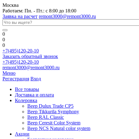
Москва
Работаем: Пн. - Пт.: с 8:00 до 18:00
Заявка на расчет
remont3000@remont3000.ru
0
0
0
+7(495)120-20-10
Заказать обратный звонок
+7(495)120-20-10
remont3000@remont3000.ru
Меню
Регистрация
Вход
Все товары
Доставка и оплата
Колеровка
Веер Dulux Trade CP5
Веер Tikkurila Symphony
Веер RAL Classic
Веер Ceresit Color System
Веер NCS Natural color system
Акции