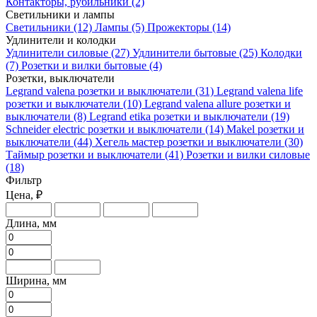
Контакторы, рубильники
(2)
Светильники и лампы
Светильники
(12)
Лампы
(5)
Прожекторы
(14)
Удлинители и колодки
Удлинители силовые
(27)
Удлинители бытовые
(25)
Колодки
(7)
Розетки и вилки бытовые
(4)
Розетки, выключатели
Legrand valena розетки и выключатели
(31)
Legrand valena life
розетки и выключатели
(10)
Legrand valena allure розетки и
выключатели
(8)
Legrand etika розетки и выключатели
(19)
Schneider electric розетки и выключатели
(14)
Makel розетки и
выключатели
(44)
Хегель мастер розетки и выключатели
(30)
Таймыр розетки и выключатели
(41)
Розетки и вилки силовые
(18)
Фильтр
Цена, ₽
Длина, мм
Ширина, мм