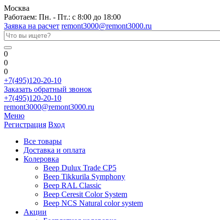
Москва
Работаем: Пн. - Пт.: с 8:00 до 18:00
Заявка на расчет
remont3000@remont3000.ru
0
0
0
+7(495)120-20-10
Заказать обратный звонок
+7(495)120-20-10
remont3000@remont3000.ru
Меню
Регистрация
Вход
Все товары
Доставка и оплата
Колеровка
Веер Dulux Trade CP5
Веер Tikkurila Symphony
Веер RAL Classic
Веер Ceresit Color System
Веер NCS Natural color system
Акции