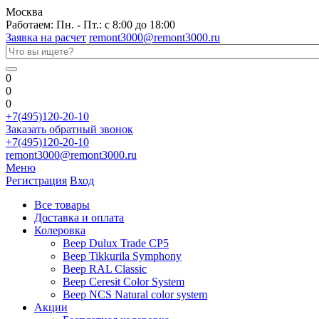
Москва
Работаем: Пн. - Пт.: с 8:00 до 18:00
Заявка на расчет
remont3000@remont3000.ru
0
0
0
+7(495)120-20-10
Заказать обратный звонок
+7(495)120-20-10
remont3000@remont3000.ru
Меню
Регистрация
Вход
Все товары
Доставка и оплата
Колеровка
Веер Dulux Trade CP5
Веер Tikkurila Symphony
Веер RAL Classic
Веер Ceresit Color System
Веер NCS Natural color system
Акции