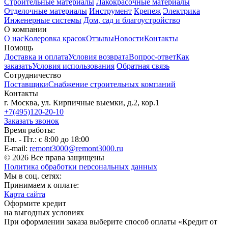
Строительные материалы
Лакокрасочные материалы
Отделочные материалы
Инструмент
Крепеж
Электрика
Инженерные системы
Дом, сад и благоустройство
О компании
О нас
Колеровка красок
Отзывы
Новости
Контакты
Помощь
Доставка и оплата
Условия возврата
Вопрос-ответ
Как
заказать
Условия использования
Обратная связь
Сотрудничество
Поставщики
Снабжение строительных компаний
Контакты
г. Москва, ул. Кирпичные выемки, д.2, кор.1
+7(495)120-20-10
Заказать звонок
Время работы:
Пн. - Пт.: с 8:00 до 18:00
E-mail:
remont3000@remont3000.ru
© 2026 Все права защищены
Политика обработки персональных данных
Мы в соц. сетях:
Принимаем к оплате:
Карта сайта
Оформите кредит
на выгодных условиях
При оформлении заказа выберите способ оплаты «Кредит от