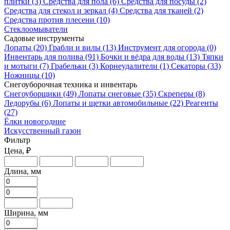
плитки
(3)
Средства для пола
(6)
Средства для посуды
(2)
Средства для стекол и зеркал
(4)
Средства для тканей
(2)
Средства против плесени
(10)
Стеклоомыватели
Садовые инструменты
Лопаты
(20)
Грабли и вилы
(13)
Инструмент для огорода
(0)
Инвентарь для полива
(91)
Бочки и вёдра для воды
(13)
Тяпки
и мотыги
(7)
Грабельки
(3)
Корнеудалители
(1)
Секаторы
(33)
Ножницы
(10)
Снегоуборочная техника и инвентарь
Снегоуборщики
(49)
Лопаты снеговые
(35)
Скреперы
(8)
Ледорубы
(6)
Лопаты и щетки автомобильные
(22)
Реагенты
(27)
Ёлки новогодние
Искусственный газон
Фильтр
Цена, ₽
Длина, мм
Ширина, мм