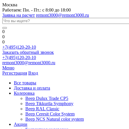
Москва
Работаем: Пн. - Пт.: с 8:00 до 18:00
Заявка на расчет
remont3000@remont3000.ru
0
0
0
+7(495)120-20-10
Заказать обратный звонок
+7(495)120-20-10
remont3000@remont3000.ru
Меню
Регистрация
Вход
Все товары
Доставка и оплата
Колеровка
Веер Dulux Trade CP5
Веер Tikkurila Symphony
Веер RAL Classic
Веер Ceresit Color System
Веер NCS Natural color system
Акции