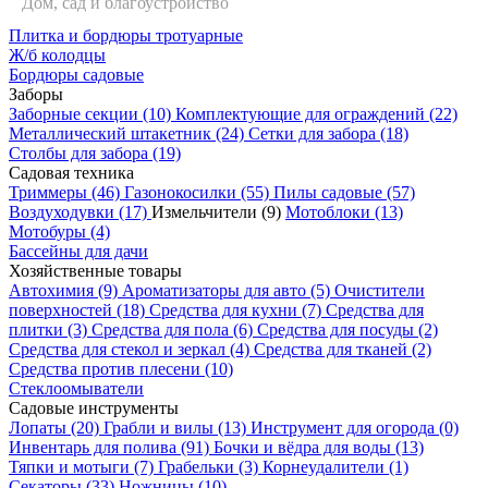
Дом, сад и благоустройство
Плитка и бордюры тротуарные
Сортировать по:
Ж/б колодцы
Бордюры садовые
Измельчители
Фильтр
Заборы
Заборные секции
(10)
Комплектующие для ограждений
(22)
Металлический штакетник
(24)
Сетки для забора
(18)
(9)
Столбы для забора
(19)
Садовая техника
Триммеры
(46)
Газонокосилки
(55)
Пилы садовые
(57)
СКИДКА 30%
Воздуходувки
(17)
Измельчители
(9)
Мотоблоки
(13)
Мотобуры
(4)
Бассейны для дачи
Хозяйственные товары
Автохимия
(9)
Ароматизаторы для авто
(5)
Очистители
поверхностей
(18)
Средства для кухни
(7)
Средства для
плитки
(3)
Средства для пола
(6)
Средства для посуды
(2)
Средства для стекол и зеркал
(4)
Средства для тканей
(2)
Средства против плесени
(10)
ПАТРИОТ GR20
Стеклоомыватели
измельчитель
Садовые инструменты
электрический для
Лопаты
(20)
Грабли и вилы
(13)
Инструмент для огорода
(0)
кормов 1800Вт
Инвентарь для полива
(91)
Бочки и вёдра для воды
(13)
временно нет в
Тяпки и мотыги
(7)
Грабельки
(3)
Корнеудалители
(1)
наличии
Секаторы
(33)
Ножницы
(10)