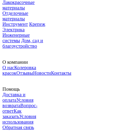
Лакокрасочные
материалы
Отделочные
материалы
Инструмент
Крепеж
Электрика
Инженерные
системы
Дом, сад и
благоустройство
О компании
О нас
Колеровка
красок
Отзывы
Новости
Контакты
Помощь
Доставка и
оплата
Условия
возврата
Вопрос-
ответ
Как
заказать
Условия
использования
Обратная связь