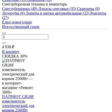
Код товара:
Снегоуборочная техника и инвентарь
01030602
Снегоуборщики
(49)
Лопаты снеговые
(35)
Скреперы
(8)
Вес: 17.033 кг
Ледорубы
(6)
Лопаты и щетки автомобильные
(22)
Реагенты
Ед. изм.: шт.
(27)
7 056
₽
Ёлки новогодние
Искусственный газон
4 938 ₽
4 938
₽
В корзину
СКИДКА 30%
ПАТРИОТ GR28F
измельчитель
электрический для
кормов 2500Вт