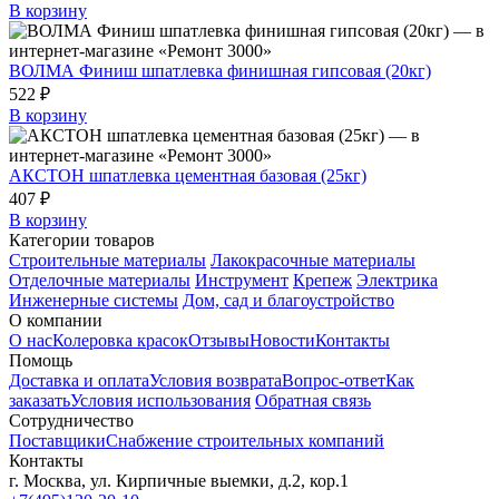
В корзину
ВОЛМА Финиш шпатлевка финишная гипсовая (20кг)
522 ₽
В корзину
АКСТОН шпатлевка цементная базовая (25кг)
407 ₽
В корзину
Категории товаров
Строительные материалы
Лакокрасочные материалы
Отделочные материалы
Инструмент
Крепеж
Электрика
Инженерные системы
Дом, сад и благоустройство
О компании
О нас
Колеровка красок
Отзывы
Новости
Контакты
Помощь
Доставка и оплата
Условия возврата
Вопрос-ответ
Как
заказать
Условия использования
Обратная связь
Сотрудничество
Поставщики
Снабжение строительных компаний
Контакты
г. Москва, ул. Кирпичные выемки, д.2, кор.1