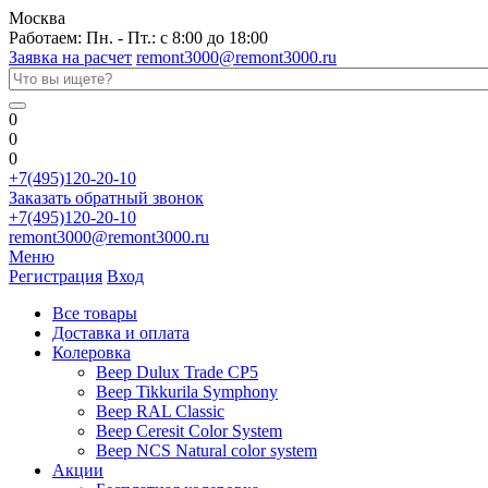
Москва
Работаем: Пн. - Пт.: с 8:00 до 18:00
Заявка на расчет
remont3000@remont3000.ru
0
0
0
+7(495)120-20-10
Заказать обратный звонок
+7(495)120-20-10
remont3000@remont3000.ru
Меню
Регистрация
Вход
Все товары
Доставка и оплата
Колеровка
Веер Dulux Trade CP5
Веер Tikkurila Symphony
Веер RAL Classic
Веер Ceresit Color System
Веер NCS Natural color system
Акции