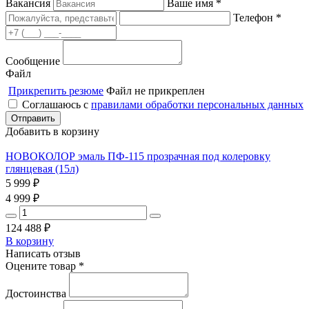
Вакансия
Ваше имя *
Телефон *
Сообщение
Файл
Прикрепить резюме
Файл не прикреплен
Соглашаюсь с
правилами обработки персональных данных
Добавить в корзину
НОВОКОЛОР эмаль ПФ-115 прозрачная под колеровку
глянцевая (15л)
5 999
₽
4 999
₽
124 488
₽
В корзину
Написать отзыв
Оцените товар *
Достоинства