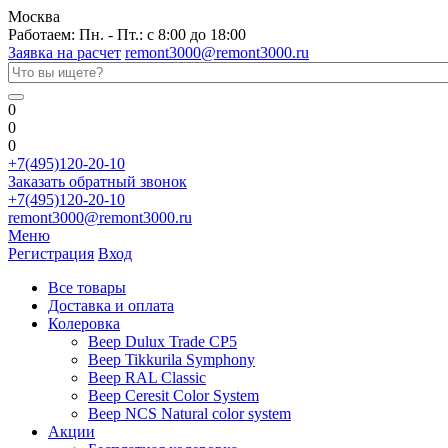
Москва
Работаем: Пн. - Пт.: с 8:00 до 18:00
Заявка на расчет
remont3000@remont3000.ru
0
0
0
+7(495)120-20-10
Заказать обратный звонок
+7(495)120-20-10
remont3000@remont3000.ru
Меню
Регистрация
Вход
Все товары
Доставка и оплата
Колеровка
Веер Dulux Trade CP5
Веер Tikkurila Symphony
Веер RAL Classic
Веер Ceresit Color System
Веер NCS Natural color system
Акции