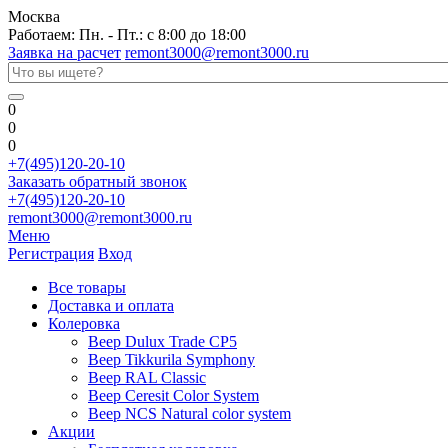
Москва
Работаем: Пн. - Пт.: с 8:00 до 18:00
Заявка на расчет
remont3000@remont3000.ru
0
0
0
+7(495)120-20-10
Заказать обратный звонок
+7(495)120-20-10
remont3000@remont3000.ru
Меню
Регистрация
Вход
Все товары
Доставка и оплата
Колеровка
Веер Dulux Trade CP5
Веер Tikkurila Symphony
Веер RAL Classic
Веер Ceresit Color System
Веер NCS Natural color system
Акции