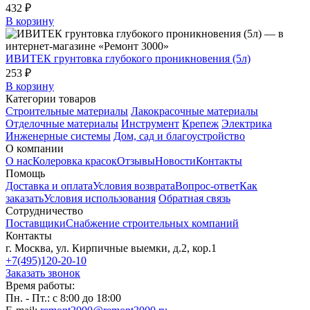
432 ₽
В корзину
ИВИТЕК грунтовка глубокого проникновения (5л)
253 ₽
В корзину
Категории товаров
Строительные материалы
Лакокрасочные материалы
Отделочные материалы
Инструмент
Крепеж
Электрика
Инженерные системы
Дом, сад и благоустройство
О компании
О нас
Колеровка красок
Отзывы
Новости
Контакты
Помощь
Доставка и оплата
Условия возврата
Вопрос-ответ
Как
заказать
Условия использования
Обратная связь
Сотрудничество
Поставщики
Снабжение строительных компаний
Контакты
г. Москва, ул. Кирпичные выемки, д.2, кор.1
+7(495)120-20-10
Заказать звонок
Время работы:
Пн. - Пт.: с 8:00 до 18:00