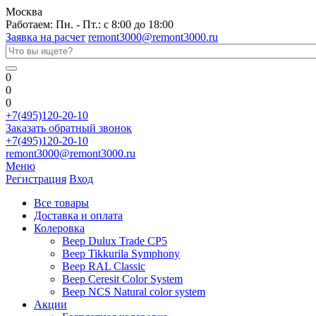
Москва
Работаем: Пн. - Пт.: с 8:00 до 18:00
Заявка на расчет
remont3000@remont3000.ru
0
0
0
+7(495)120-20-10
Заказать обратный звонок
+7(495)120-20-10
remont3000@remont3000.ru
Меню
Регистрация
Вход
Все товары
Доставка и оплата
Колеровка
Веер Dulux Trade CP5
Веер Tikkurila Symphony
Веер RAL Classic
Веер Ceresit Color System
Веер NCS Natural color system
Акции