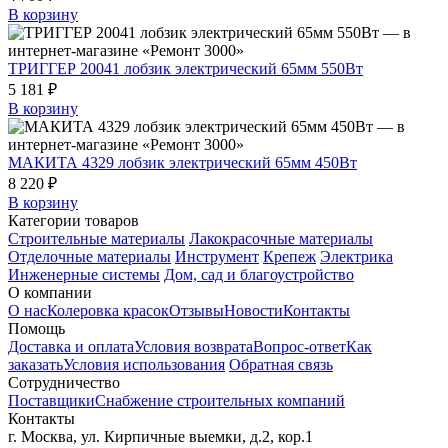
В корзину
ТРИГГЕР 20041 лобзик электрический 65мм 550Вт
5 181 ₽
В корзину
МАКИТА 4329 лобзик электрический 65мм 450Вт
8 220 ₽
В корзину
Категории товаров
Строительные материалы
Лакокрасочные материалы
Отделочные материалы
Инструмент
Крепеж
Электрика
Инженерные системы
Дом, сад и благоустройство
О компании
О нас
Колеровка красок
Отзывы
Новости
Контакты
Помощь
Доставка и оплата
Условия возврата
Вопрос-ответ
Как
заказать
Условия использования
Обратная связь
Сотрудничество
Поставщики
Снабжение строительных компаний
Контакты
г. Москва, ул. Кирпичные выемки, д.2, кор.1