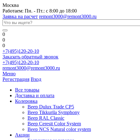
Москва
Работаем: Пн. - Пт.: с 8:00 до 18:00
Заявка на расчет
remont3000@remont3000.ru
0
0
0
+7(495)120-20-10
Заказать обратный звонок
+7(495)120-20-10
remont3000@remont3000.ru
Меню
Регистрация
Вход
Все товары
Доставка и оплата
Колеровка
Веер Dulux Trade CP5
Веер Tikkurila Symphony
Веер RAL Classic
Веер Ceresit Color System
Веер NCS Natural color system
Акции