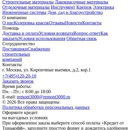
Строительные материалы
Лакокрасочные материалы
Отделочные материалы
Инструмент
Крепеж
Электрика
Инженерные системы
Дом, сад и благоустройство
О компании
О нас
Колеровка красок
Отзывы
Новости
Контакты
Помощь
Доставка и оплата
Условия возврата
Вопрос-ответ
Как
заказать
Условия использования
Обратная связь
Сотрудничество
Поставщики
Снабжение
строительных
компаний
Контакты
г. Москва, ул. Кирпичные выемки, д.2, кор.1
+7(495)120-20-10
Заказать звонок
Время работы:
Пн. - Пт.: с 8:00 до 18:00
E-mail:
remont3000@remont3000.ru
© 2026 Все права защищены
Политика обработки персональных данных
Оформите кредит
на выгодных условиях
При оформлении заказа выберите способ оплаты «Кредит от
Тинькофф», заполните простую форму и дождитесь одобрения