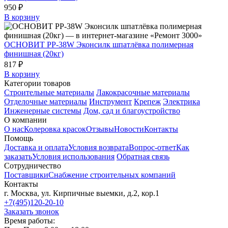
950 ₽
В корзину
ОСНОВИТ PP-38W Эконсилк шпатлёвка полимерная
финишная (20кг)
817 ₽
В корзину
Категории товаров
Строительные материалы
Лакокрасочные материалы
Отделочные материалы
Инструмент
Крепеж
Электрика
Инженерные системы
Дом, сад и благоустройство
О компании
О нас
Колеровка красок
Отзывы
Новости
Контакты
Помощь
Доставка и оплата
Условия возврата
Вопрос-ответ
Как
заказать
Условия использования
Обратная связь
Сотрудничество
Поставщики
Снабжение строительных компаний
Контакты
г. Москва, ул. Кирпичные выемки, д.2, кор.1
+7(495)120-20-10
Заказать звонок
Время работы: