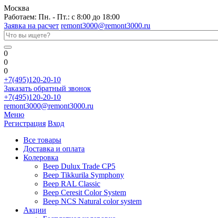
Москва
Работаем: Пн. - Пт.: с 8:00 до 18:00
Заявка на расчет
remont3000@remont3000.ru
0
0
0
+7(495)120-20-10
Заказать обратный звонок
+7(495)120-20-10
remont3000@remont3000.ru
Меню
Регистрация
Вход
Все товары
Доставка и оплата
Колеровка
Веер Dulux Trade CP5
Веер Tikkurila Symphony
Веер RAL Classic
Веер Ceresit Color System
Веер NCS Natural color system
Акции