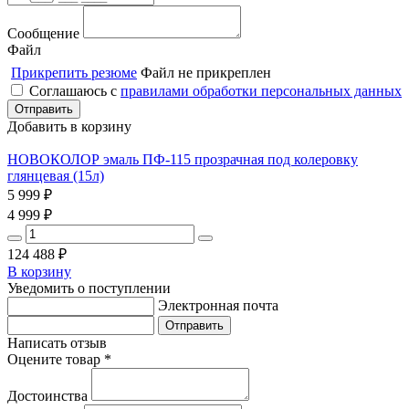
Сообщение
Файл
Прикрепить резюме
Файл не прикреплен
Соглашаюсь с
правилами обработки персональных данных
Добавить в корзину
НОВОКОЛОР эмаль ПФ-115 прозрачная под колеровку
глянцевая (15л)
5 999
₽
4 999
₽
124 488
₽
В корзину
Уведомить о поступлении
Электронная почта
Написать отзыв
Оцените товар *
Достоинства