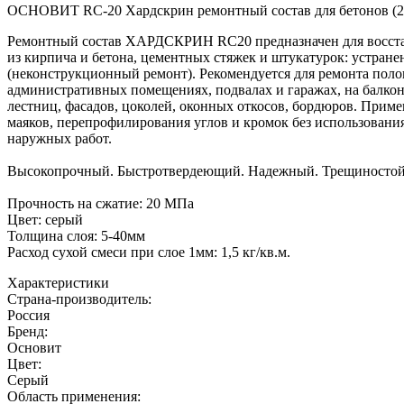
ОСНОВИТ RC-20 Хардскрин ремонтный состав для бетонов (2
Ремонтный состав ХАРДСКРИН RC20 предназначен для восста
из кирпича и бетона, цементных стяжек и штукатурок: устране
(неконструкционный ремонт). Рекомендуется для ремонта полов
административных помещениях, подвалах и гаражах, на балкона
лестниц, фасадов, цоколей, оконных откосов, бордюров. Приме
маяков, перепрофилирования углов и кромок без использовани
наружных работ.
Высокопрочный. Быстротвердеющий. Надежный. Трещиностойк
Прочность на сжатие: 20 МПа
Цвет: серый
Толщина слоя: 5-40мм
Расход сухой смеси при слое 1мм: 1,5 кг/кв.м.
Характеристики
Страна-производитель
:
Россия
Бренд:
Основит
Цвет
:
Серый
Область применения
: