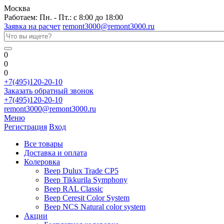
Москва
Работаем: Пн. - Пт.: с 8:00 до 18:00
Заявка на расчет
remont3000@remont3000.ru
0
0
0
+7(495)120-20-10
Заказать обратный звонок
+7(495)120-20-10
remont3000@remont3000.ru
Меню
Регистрация
Вход
Все товары
Доставка и оплата
Колеровка
Веер Dulux Trade CP5
Веер Tikkurila Symphony
Веер RAL Classic
Веер Ceresit Color System
Веер NCS Natural color system
Акции