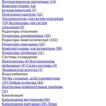
Водонагреватели проточные
(14)
Комплектующие для
водонагревателей
(5)
Полотенцесушители
(32)
Теплоносители для систем отопления
(19)
Коллекторы для систем
отопления
(0)
Радиаторы отопления
Радиаторы алюминиевые
(56)
Радиаторы биметаллические
(182)
Радиаторы панельные
(42)
Комплектующие для радиаторов
(98)
Радиаторы трубчатые
(11)
Системы охлаждения
Вентиляторы
(4)
Кондиционеры
мобильные
(4)
Сплит-системы
(4)
Увлажнители воздуха
(1)
Водоснабжение
Трубы стальные, асбестоцементные
(10)
Гибкая подводка
(44)
Контрольно-измерительные приборы
(11)
Канализация
Канализация внутренняя
(66)
Канализация наружная
(26)
Люки