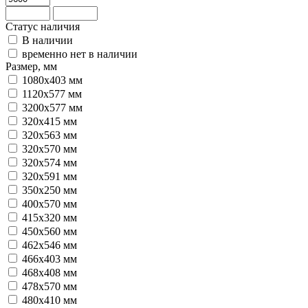
Статус наличия
В наличии
временно нет в наличии
Размер, мм
1080х403 мм
1120x577 мм
3200х577 мм
320х415 мм
320х563 мм
320х570 мм
320х574 мм
320х591 мм
350х250 мм
400х570 мм
415х320 мм
450х560 мм
462х546 мм
466х403 мм
468x408 мм
478х570 мм
480x410 мм