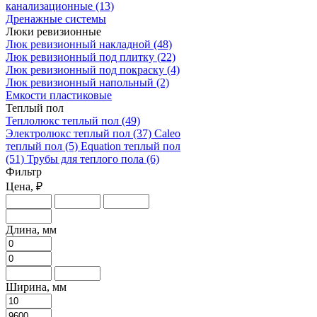
канализационные
(13)
Дренажные системы
Люки ревизионные
Люк ревизионный накладной
(48)
Люк ревизионный под плитку
(22)
Люк ревизионный под покраску
(4)
Люк ревизионный напольный
(2)
Емкости пластиковые
Теплый пол
Теплолюкс теплый пол
(49)
Электролюкс теплый пол
(37)
Caleo
теплый пол
(5)
Equation теплый пол
(51)
Трубы для теплого пола
(6)
Фильтр
Цена, ₽
Длина, мм
Ширина, мм