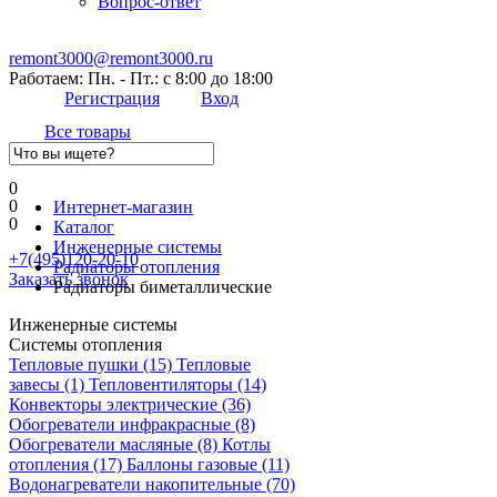
Вопрос-ответ
remont3000@remont3000.ru
Работаем: Пн. - Пт.: с 8:00 до 18:00
Регистрация
Вход
Все товары
0
0
Интернет-магазин
0
Каталог
Инженерные системы
+7(495)120-20-10
Радиаторы отопления
Заказать звонок
Радиаторы биметаллические
Инженерные системы
Системы отопления
Тепловые пушки
(15)
Тепловые
завесы
(1)
Тепловентиляторы
(14)
Конвекторы электрические
(36)
Обогреватели инфракрасные
(8)
Обогреватели масляные
(8)
Котлы
отопления
(17)
Баллоны газовые
(11)
Водонагреватели накопительные
(70)