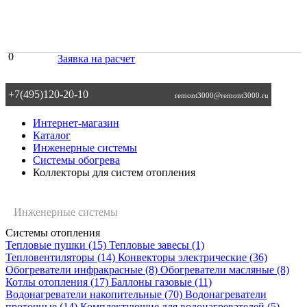
0
Заявка на расчет
+7(495)120-20-10
remont3000@remont3000.ru
Интернет-магазин
Каталог
Инженерные системы
Системы обогрева
Коллекторы для систем отопления
Инженерные системы
Коллекторы для
Системы отопления
Сортировать по:
Тепловые пушки
(15)
Тепловые завесы
(1)
систем отопления
Тепловентиляторы
(14)
Конвекторы электрические
(36)
Фильтр
Обогреватели инфракрасные
(8)
Обогреватели масляные
(8)
(0)
Котлы отопления
(17)
Баллоны газовые
(11)
Водонагреватели накопительные
(70)
Водонагреватели
проточные
(14)
Комплектующие для водонагревателей
(5)