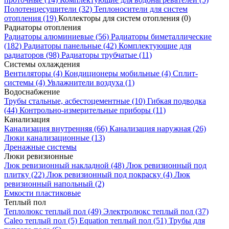
Таких товаров не найдено.
Полотенцесушители
(32)
Теплоносители для систем
Попробуйте смягчить условия поиска.
отопления
(19)
Коллекторы для систем отопления
(0)
Сбросить фильтр
Радиаторы отопления
Радиаторы алюминиевые
(56)
Радиаторы биметаллические
(182)
Радиаторы панельные
(42)
Комплектующие для
радиаторов
(98)
Радиаторы трубчатые
(11)
Системы охлаждения
Вентиляторы
(4)
Кондиционеры мобильные
(4)
Сплит-
г. Москва, ул. Кирпичные выемки, д.2, кор.1
системы
(4)
Увлажнители воздуха
(1)
+7(495)120-20-10
Водоснабжение
Заказать звонок
Трубы стальные, асбестоцементные
(10)
Гибкая подводка
Время работы:
(44)
Контрольно-измерительные приборы
(11)
Пн. - Пт.: с 8:00 до 18:00
Канализация
E-mail:
remont3000@remont3000.ru
Канализация внутренняя
(66)
Канализация наружная
(26)
Люки канализационные
(13)
Дренажные системы
Люки ревизионные
© 2026 Все права защищены
Люк ревизионный накладной
(48)
Люк ревизионный под
плитку
(22)
Люк ревизионный под покраску
(4)
Люк
Политика обработки персональных данных
ревизионный напольный
(2)
Емкости пластиковые
Теплый пол
Принимаем к
Теплолюкс теплый пол
(49)
Электролюкс теплый пол
(37)
оплате:
Caleo теплый пол
(5)
Equation теплый пол
(51)
Трубы для
Карта сайта