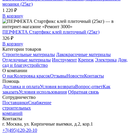
мозаики (25кг)
1 220 ₽
В корзину
ПЕРФЕКТА Стартфикс клей плиточный (25кг)
326 ₽
В корзину
Категории товаров
Строительные материалы
Лакокрасочные материалы
Отделочные материалы
Инструмент
Крепеж
Электрика
Дом,
сад и благоустройство
О компании
О нас
Колеровка красок
Отзывы
Новости
Контакты
Помощь
Доставка и оплата
Условия возврата
Вопрос-ответ
Как
заказать
Условия использования
Обратная связь
Сотрудничество
Поставщики
Снабжение
строительных
компаний
Контакты
г. Москва, ул. Кирпичные выемки, д.2, кор.1
+7(495)120-20-10