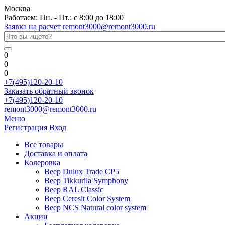
Москва
Работаем: Пн. - Пт.: с 8:00 до 18:00
Заявка на расчет
remont3000@remont3000.ru
0
0
0
+7(495)120-20-10
Заказать обратный звонок
+7(495)120-20-10
remont3000@remont3000.ru
Меню
Регистрация
Вход
Все товары
Доставка и оплата
Колеровка
Веер Dulux Trade CP5
Веер Tikkurila Symphony
Веер RAL Classic
Веер Ceresit Color System
Веер NCS Natural color system
Акции