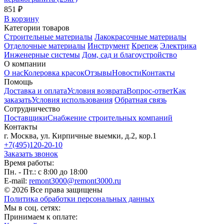
851 ₽
В корзину
Категории товаров
Строительные материалы
Лакокрасочные материалы
Отделочные материалы
Инструмент
Крепеж
Электрика
Инженерные системы
Дом, сад и благоустройство
О компании
О нас
Колеровка красок
Отзывы
Новости
Контакты
Помощь
Доставка и оплата
Условия возврата
Вопрос-ответ
Как
заказать
Условия использования
Обратная связь
Сотрудничество
Поставщики
Снабжение строительных компаний
Контакты
г. Москва, ул. Кирпичные выемки, д.2, кор.1
+7(495)120-20-10
Заказать звонок
Время работы:
Пн. - Пт.: с 8:00 до 18:00
E-mail:
remont3000@remont3000.ru
© 2026 Все права защищены
Политика обработки персональных данных
Мы в соц. сетях:
Принимаем к оплате: