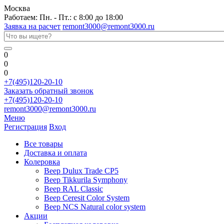
Москва
Работаем: Пн. - Пт.: с 8:00 до 18:00
Заявка на расчет
remont3000@remont3000.ru
0
0
0
+7(495)120-20-10
Заказать обратный звонок
+7(495)120-20-10
remont3000@remont3000.ru
Меню
Регистрация
Вход
Все товары
Доставка и оплата
Колеровка
Веер Dulux Trade CP5
Веер Tikkurila Symphony
Веер RAL Classic
Веер Ceresit Color System
Веер NCS Natural color system
Акции