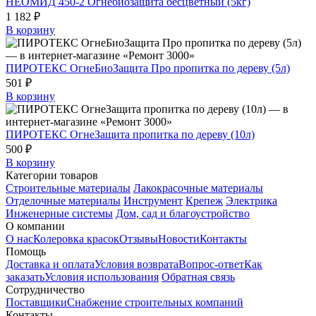
НЕОМИД 450-2 Огнебиозащита бесцветный (5кг)
1 182 ₽
В корзину
ПИРОТЕКС ОгнеБиоЗащита Про пропитка по дереву (5л)
501 ₽
В корзину
ПИРОТЕКС ОгнеЗащита пропитка по дереву (10л)
500 ₽
В корзину
Категории товаров
Строительные материалы
Лакокрасочные материалы
Отделочные материалы
Инструмент
Крепеж
Электрика
Инженерные системы
Дом, сад и благоустройство
О компании
О нас
Колеровка красок
Отзывы
Новости
Контакты
Помощь
Доставка и оплата
Условия возврата
Вопрос-ответ
Как
заказать
Условия использования
Обратная связь
Сотрудничество
Поставщики
Снабжение строительных компаний
Контакты