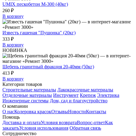
UMIX пескобетон М-300 (40кг)
260 ₽
В корзину
Известь гашеная "Пушонка" (20кг)
333 ₽
В корзину
НОВИНКА
Щебень гранитный фракция 20-40мм (50кг)
413 ₽
В корзину
Категории товаров
Строительные материалы
Лакокрасочные материалы
Отделочные материалы
Инструмент
Крепеж
Электрика
Инженерные системы
Дом, сад и благоустройство
О компании
О нас
Колеровка красок
Отзывы
Новости
Контакты
Помощь
Доставка и оплата
Условия возврата
Вопрос-ответ
Как
заказать
Условия использования
Обратная связь
Сотрудничество