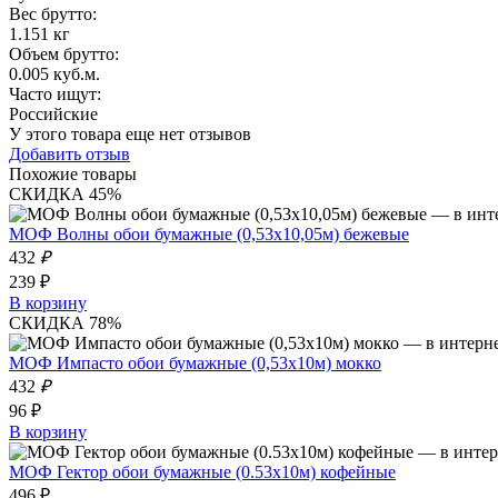
Вес брутто:
1.151 кг
Объем брутто
:
0.005 куб.м.
Часто ищут
:
Российские
У этого товара еще нет отзывов
Добавить отзыв
Похожие товары
СКИДКА 45%
МОФ Волны обои бумажные (0,53х10,05м) бежевые
432
₽
239 ₽
В корзину
СКИДКА 78%
МОФ Импасто обои бумажные (0,53х10м) мокко
432
₽
96 ₽
В корзину
МОФ Гектор обои бумажные (0.53х10м) кофейные
496 ₽