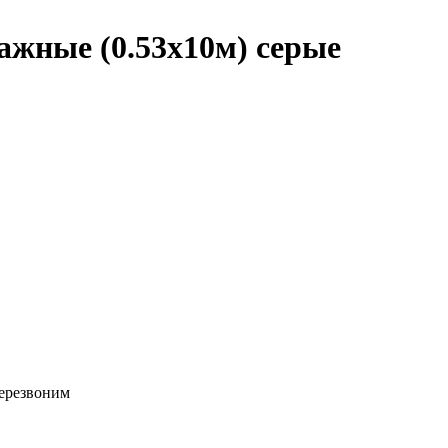
жные (0.53х10м) серые
перезвоним