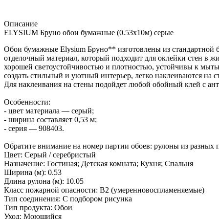
Описание
ELYSIUM Бруно обои бумажные (0.53х10м) серые
Обои бумажные Elysium Бруно** изготовлены из стандартной 
отделочный материал, который подходит для оклейки стен в 
хорошей светоустойчивостью и плотностью, устойчивы к мыть
создать стильный и уютный интерьер, легко наклеиваются на ст
Для наклеивания на стены подойдет любой обойный клей с ан
Особенности:
- цвет материала — серый;
- ширина составляет 0,53 м;
- серия — 908403.
Обратите внимание на номер партии обоев: рулоны из разных п
Цвет: Серый / серебристый
Назначение: Гостиная; Детская комната; Кухня; Спальня
Ширина (м): 0.53
Длина рулона (м): 10.05
Класс пожарной опасности: В2 (умеренновоспламеняемые)
Тип соединения: С подбором рисунка
Тип продукта: Обои
Уход: Моющийся