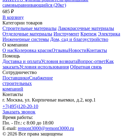
самовыравнивающийся (20кг)
685 ₽
В корзину
Категории товаров
Строительные материалы
Лакокрасочные материалы
Отделочные материалы
Инструмент
Крепеж
Электрика
Инженерные системы
Дом, сад и благоустройство
О компании
О нас
Колеровка красок
Отзывы
Новости
Контакты
Помощь
Доставка и оплата
Условия возврата
Вопрос-ответ
Как
заказать
Условия использования
Обратная связь
Сотрудничество
Поставщики
Снабжение
строительных
компаний
Контакты
г. Москва, ул. Кирпичные выемки, д.2, кор.1
+7(495)120-20-10
Заказать звонок
Время работы:
Пн. - Пт.: с 8:00 до 18:00
E-mail:
remont3000@remont3000.ru
© 2026 Все права защищены