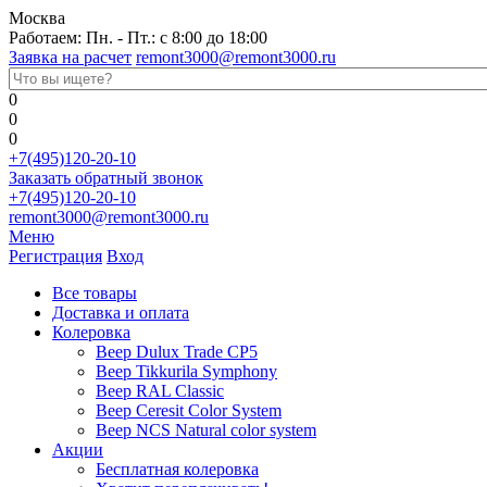
Москва
Работаем: Пн. - Пт.: с 8:00 до 18:00
Заявка на расчет
remont3000@remont3000.ru
0
0
0
+7(495)120-20-10
Заказать обратный звонок
+7(495)120-20-10
remont3000@remont3000.ru
Меню
Регистрация
Вход
Все товары
Доставка и оплата
Колеровка
Веер Dulux Trade CP5
Веер Tikkurila Symphony
Веер RAL Classic
Веер Ceresit Color System
Веер NCS Natural color system
Акции
Бесплатная колеровка