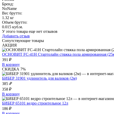
Бренд:
NoName
Вес брутто:
1.32 кг
Объем брутто
:
0.015 куб.м.
У этого товара еще нет отзывов
Добавить отзыв
Сопутствующие товары
АКЦИЯ
ОСНОВИТ FC-41H Стартолайн стяжка пола армированная (25к
391 ₽
В корзину
СКИДКА 7%
БИБЕР 31901 удлинитель для валиков (2м)
385
₽
358 ₽
В корзину
БИБЕР 65101 ведро строительное 12л
186 ₽
В корзину