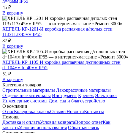
h=45мм IP55
45 ₽
В корзину
ХЕГЕЛЬ КР-1201-И коробка распаячная д/полых стен
113х113х45мм IP55
87 ₽
В корзину
ХЕГЕЛЬ КР-1105-И коробка распаячная д/сплошных стен
d=104мм h=40мм IP55
51 ₽
В корзину
Категории товаров
Строительные материалы
Лакокрасочные материалы
Отделочные материалы
Инструмент
Крепеж
Электрика
Инженерные системы
Дом, сад и благоустройство
О компании
О нас
Колеровка красок
Отзывы
Новости
Контакты
Помощь
Доставка и оплата
Условия возврата
Вопрос-ответ
Как
заказать
Условия использования
Обратная связь
Сотрудничество