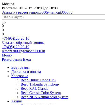
Москва
Работаем: Пн. - Пт.: с 8:00 до 18:00
Заявка на расчет
remont3000@remont3000.ru
0
0
0
+7(495)120-20-10
Заказать обратный звонок
+7(495)120-20-10
remont3000@remont3000.ru
Меню
Регистрация
Вход
Все товары
Доставка и оплата
Колеровка
Веер Dulux Trade CP5
Веер Tikkurila Symphony
Веер RAL Classic
Веер Ceresit Color System
Веер NCS Natural color system
Акции