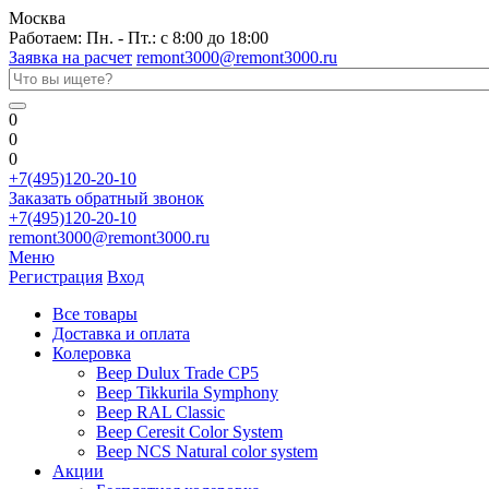
Москва
Работаем: Пн. - Пт.: с 8:00 до 18:00
Заявка на расчет
remont3000@remont3000.ru
0
0
0
+7(495)120-20-10
Заказать обратный звонок
+7(495)120-20-10
remont3000@remont3000.ru
Меню
Регистрация
Вход
Все товары
Доставка и оплата
Колеровка
Веер Dulux Trade CP5
Веер Tikkurila Symphony
Веер RAL Classic
Веер Ceresit Color System
Веер NCS Natural color system
Акции