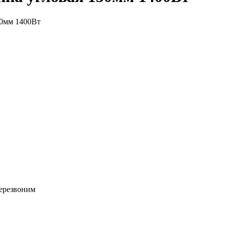
0мм 1400Вт
перезвоним