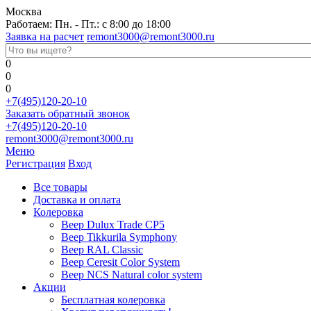
Москва
Работаем: Пн. - Пт.: с 8:00 до 18:00
Заявка на расчет
remont3000@remont3000.ru
0
0
0
+7(495)120-20-10
Заказать обратный звонок
+7(495)120-20-10
remont3000@remont3000.ru
Меню
Регистрация
Вход
Все товары
Доставка и оплата
Колеровка
Веер Dulux Trade CP5
Веер Tikkurila Symphony
Веер RAL Classic
Веер Ceresit Color System
Веер NCS Natural color system
Акции
Бесплатная колеровка