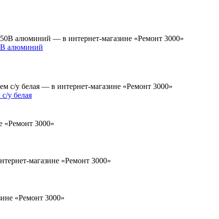
50В алюминий
с/у белая