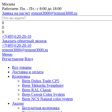
Москва
Работаем: Пн. - Пт.: с 8:00 до 18:00
Заявка на расчет
remont3000@remont3000.ru
0
0
0
+7(495)120-20-10
Заказать обратный звонок
+7(495)120-20-10
remont3000@remont3000.ru
Меню
Регистрация
Вход
Все товары
Доставка и оплата
Колеровка
Веер Dulux Trade CP5
Веер Tikkurila Symphony
Веер RAL Classic
Веер Ceresit Color System
Веер NCS Natural color system
Акции
Бесплатная колеровка