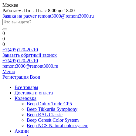
Москва
Работаем: Пн. - Пт.: с 8:00 до 18:00
Заявка на расчет
remont3000@remont3000.ru
0
0
0
+7(495)120-20-10
Заказать обратный звонок
+7(495)120-20-10
remont3000@remont3000.ru
Меню
Регистрация
Вход
Все товары
Доставка и оплата
Колеровка
Веер Dulux Trade CP5
Веер Tikkurila Symphony
Веер RAL Classic
Веер Ceresit Color System
Веер NCS Natural color system
Акции