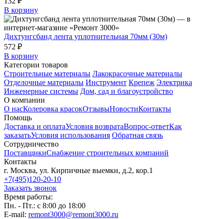
132 ₽
В корзину
Дихтунгсбанд лента уплотнительная 70мм (30м)
572 ₽
В корзину
Категории товаров
Строительные материалы
Лакокрасочные материалы
Отделочные материалы
Инструмент
Крепеж
Электрика
Инженерные системы
Дом, сад и благоустройство
О компании
О нас
Колеровка красок
Отзывы
Новости
Контакты
Помощь
Доставка и оплата
Условия возврата
Вопрос-ответ
Как
заказать
Условия использования
Обратная связь
Сотрудничество
Поставщики
Снабжение строительных компаний
Контакты
г. Москва, ул. Кирпичные выемки, д.2, кор.1
+7(495)120-20-10
Заказать звонок
Время работы:
Пн. - Пт.: с 8:00 до 18:00
E-mail:
remont3000@remont3000.ru