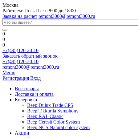
Москва
Работаем: Пн. - Пт.: с 8:00 до 18:00
Заявка на расчет
remont3000@remont3000.ru
0
0
0
+7(495)120-20-10
Заказать обратный звонок
+7(495)120-20-10
remont3000@remont3000.ru
Меню
Регистрация
Вход
Все товары
Доставка и оплата
Колеровка
Веер Dulux Trade CP5
Веер Tikkurila Symphony
Веер RAL Classic
Веер Ceresit Color System
Веер NCS Natural color system
Акции