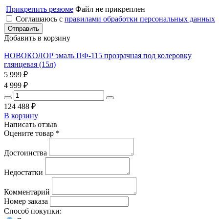
Прикрепить резюме
Файл не прикреплен
Соглашаюсь с
правилами обработки персональных данных
Добавить в корзину
НОВОКОЛОР эмаль ПФ-115 прозрачная под колеровку
глянцевая (15л)
5 999
₽
4 999
₽
124 488
₽
В корзину
Написать отзыв
Оцените товар *
Достоинства
Недостатки
Комментарий
Номер заказа
Способ покупки: