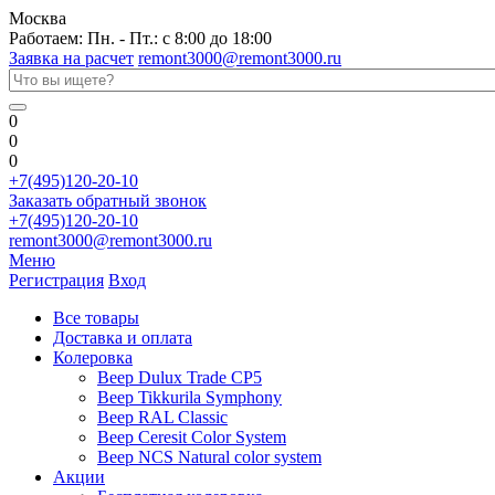
Москва
Работаем: Пн. - Пт.: с 8:00 до 18:00
Заявка на расчет
remont3000@remont3000.ru
0
0
0
+7(495)120-20-10
Заказать обратный звонок
+7(495)120-20-10
remont3000@remont3000.ru
Меню
Регистрация
Вход
Все товары
Доставка и оплата
Колеровка
Веер Dulux Trade CP5
Веер Tikkurila Symphony
Веер RAL Classic
Веер Ceresit Color System
Веер NCS Natural color system
Акции