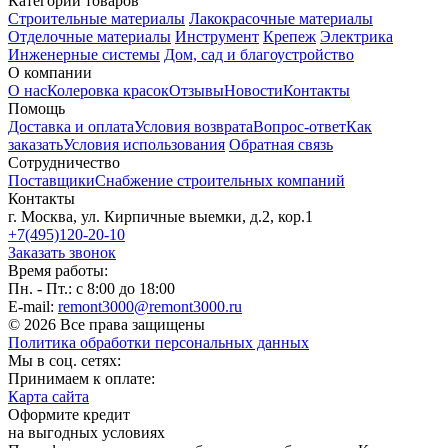
Категории товаров
Строительные материалы
Лакокрасочные материалы
Отделочные материалы
Инструмент
Крепеж
Электрика
Инженерные системы
Дом, сад и благоустройство
О компании
О нас
Колеровка красок
Отзывы
Новости
Контакты
Помощь
Доставка и оплата
Условия возврата
Вопрос-ответ
Как
заказать
Условия использования
Обратная связь
Сотрудничество
Поставщики
Снабжение строительных компаний
Контакты
г. Москва, ул. Кирпичные выемки, д.2, кор.1
+7(495)120-20-10
Заказать звонок
Время работы:
Пн. - Пт.: с 8:00 до 18:00
E-mail:
remont3000@remont3000.ru
© 2026 Все права защищены
Политика обработки персональных данных
Мы в соц. сетях:
Принимаем к оплате:
Карта сайта
Оформите кредит
на выгодных условиях