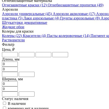
Огнебиозащитные материалы
Огнезащитные краски
(12)
Огнебиозащитные пропитки
(49)
Аэрозоли
Аэрозоли универсальные
(45)
Аэрозоли акриловые
(17)
Аэрозо
пластика
(5)
Лаки аэрозольные
(4)
Грунты аэрозольные
(8)
Аэро
Штукатурки декоративные
Жидкие обои
Колеры для краски
Колеры
(22)
Красители
(4)
Пасты колеровочные
(14)
Пигмент к
Растворители
Фильтр
Цена, ₽
Длина, мм
Ширина, мм
Статус наличия
В наличии
временно нет в наличии