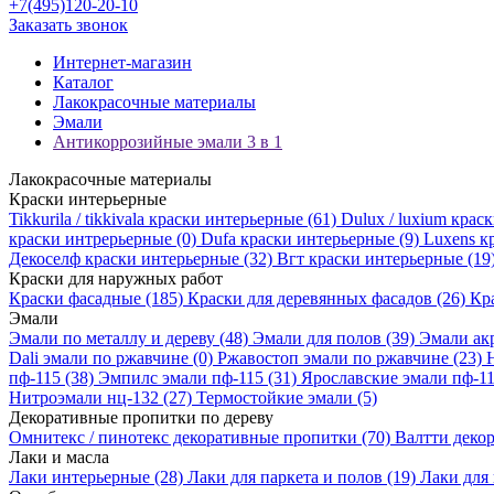
+7(495)120-20-10
Заказать звонок
Интернет-магазин
Каталог
Лакокрасочные материалы
Эмали
Антикоррозийные эмали 3 в 1
Лакокрасочные материалы
Краски интерьерные
Tikkurila / tikkivala краски интерьерные
(61)
Dulux / luxium кра
краски интрерьерные
(0)
Dufa краски интерьерные
(9)
Luxens к
Декоселф краски интерьерные
(32)
Вгт краски интерьерные
(19
Краски для наружных работ
Краски фасадные
(185)
Краски для деревянных фасадов
(26)
Кр
Эмали
Эмали по металлу и дереву
(48)
Эмали для полов
(39)
Эмали ак
Dali эмали по ржавчине
(0)
Ржавостоп эмали по ржавчине
(23)
пф-115
(38)
Эмпилс эмали пф-115
(31)
Ярославские эмали пф-1
Нитроэмали нц-132
(27)
Термостойкие эмали
(5)
Декоративные пропитки по дереву
Омнитекс / пинотекс декоративные пропитки
(70)
Валтти деко
Лаки и масла
Лаки интерьерные
(28)
Лаки для паркета и полов
(19)
Лаки для