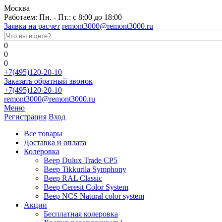
Москва
Работаем: Пн. - Пт.: с 8:00 до 18:00
Заявка на расчет
remont3000@remont3000.ru
0
0
0
+7(495)120-20-10
Заказать обратный звонок
+7(495)120-20-10
remont3000@remont3000.ru
Меню
Регистрация
Вход
Все товары
Доставка и оплата
Колеровка
Веер Dulux Trade CP5
Веер Tikkurila Symphony
Веер RAL Classic
Веер Ceresit Color System
Веер NCS Natural color system
Акции
Бесплатная колеровка