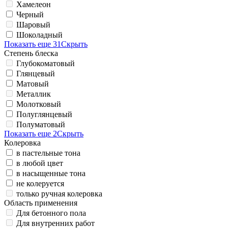
Хамелеон
Черный
Шаровый
Шоколадный
Показать еще 31
Скрыть
Степень блеска
Глубокоматовый
Глянцевый
Матовый
Металлик
Молотковый
Полуглянцевый
Полуматовый
Показать еще 2
Скрыть
Колеровка
в пастельные тона
в любой цвет
в насыщенные тона
не колеруется
только ручная колеровка
Область применения
Для бетонного пола
Для внутренних работ