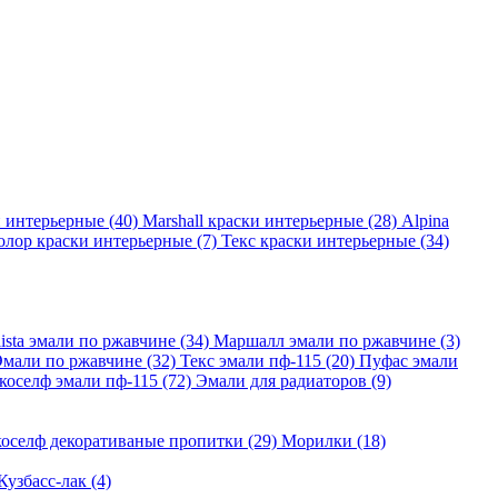
и интерьерные
(40)
Marshall краски интерьерные
(28)
Alpina
лор краски интерьерные
(7)
Текс краски интерьерные
(34)
lista эмали по ржавчине
(34)
Маршалл эмали по ржавчине
(3)
Эмали по ржавчине
(32)
Текс эмали пф-115
(20)
Пуфас эмали
коселф эмали пф-115
(72)
Эмали для радиаторов
(9)
оселф декоративаные пропитки
(29)
Морилки
(18)
Кузбасс-лак
(4)