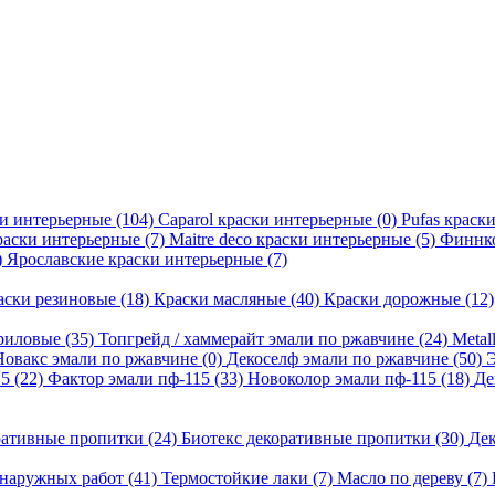
ски интерьерные
(104)
Caparol краски интерьерные
(0)
Pufas краск
раски интерьерные
(7)
Maitre deco краски интерьерные
(5)
Финнко
)
Ярославские краски интерьерные
(7)
аски резиновые
(18)
Краски масляные
(40)
Краски дорожные
(12)
риловые
(35)
Топгрейд / хаммерайт эмали по ржавчине
(24)
Metal
Новакс эмали по ржавчине
(0)
Декоселф эмали по ржавчине
(50)
15
(22)
Фактор эмали пф-115
(33)
Новоколор эмали пф-115
(18)
Де
ративные пропитки
(24)
Биотекс декоративные пропитки
(30)
Дек
 наружных работ
(41)
Термостойкие лаки
(7)
Масло по дереву
(7)