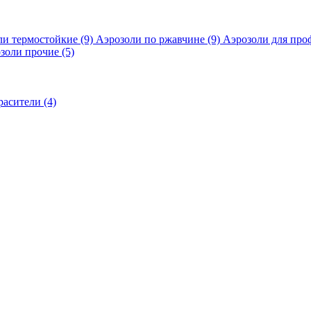
ли термостойкие
(9)
Аэрозоли по ржавчине
(9)
Аэрозоли для про
золи прочие
(5)
расители
(4)