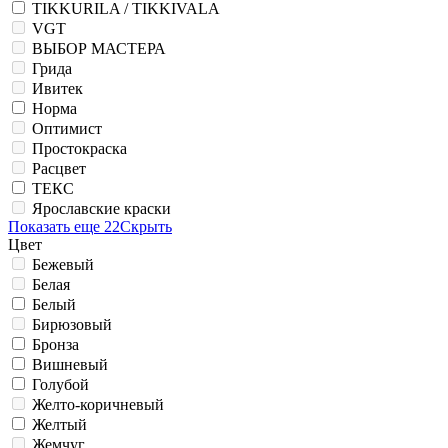
TIKKURILA / TIKKIVALA
VGT
ВЫБОР МАСТЕРА
Грида
Ивитек
Норма
Оптимист
Простокраска
Расцвет
ТЕКС
Ярославские краски
Показать еще 22
Скрыть
Цвет
Бежевый
Белая
Белый
Бирюзовый
Бронза
Вишневый
Голубой
Желто-коричневый
Желтый
Жемчуг