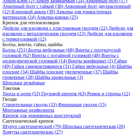
Анкер-клин
(2)
Анкер забиваемый
(24)
Анкерный болт
(17)
Анкерный болт с гайкой
(38)
Анкерный болт двухраспорный
(12)
Клиновой анкер
(39)
Анкеры для тонкостенных
материалов
(24)
Анкеры-крюки
(25)
Крепеж для теплоизоляции
Дюбели для изоляции с пластиковым гвоздем
(22)
Дюбели для
изоляции с металлическим гвоздем
(23)
Дюбели для изоляции
c термоголовкой
(12)
Болты, винты, гайки, шайбы
Болты
(251)
Болты мебельные
(68)
Винты с полукруглой
головкой
(62)
Винты с потайной головкой
(48)
Винты с
цилиндрической головкой
(14)
Винты конфирмат
(2)
Гайки
(49)
Гайки самоконтрящиеся
(31)
Гайки мебельные
(4)
Шайбы
плоские
(34)
Шайбы плоские увеличенные
(37)
Шайбы
гроверные
(28)
Шайбы кровельные
(3)
Шпильки резьбовые
Такелаж
Тросы и цепи
(53)
Грузовой крепеж
(63)
Ремни и стропы
(12)
Гвозди
Строительные гвозди
(33)
Финишные гвозди
(15)
Монтажные перфоленты
Крепеж для деревянных конструкций
Сантехнический крепеж
Шуруп сантехнический
(79)
Шпилька сантехническая
(20)
Хомуты сантехнические
(27)