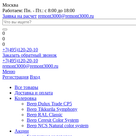
Москва
Работаем: Пн. - Пт.: с 8:00 до 18:00
Заявка на расчет
remont3000@remont3000.ru
0
0
0
+7(495)120-20-10
Заказать обратный звонок
+7(495)120-20-10
remont3000@remont3000.ru
Меню
Регистрация
Вход
Все товары
Доставка и оплата
Колеровка
Веер Dulux Trade CP5
Веер Tikkurila Symphony
Веер RAL Classic
Веер Ceresit Color System
Веер NCS Natural color system
Акции