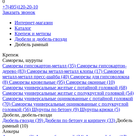
0
+7(495)120-20-10
Заказать звонок
Интернет-магазин
Каталог
Крепеж и метизы
Дюбели и дюбель-гвозди
Дюбель рамный
Крепеж
Саморезы, шурупы
Саморезы гипсокартон-металл
(35)
Саморезы гипсокартон-
дерево
(83)
Саморезы металл-металл клопы
(17)
Саморезы
металл-металл пресс-шайба
(40)
Саморезы для гипсоволокна
(8)
Саморезы кровельные
(95)
Саморезы оконные
(10)
Саморезы универсальные желтые с потайной головкой
(68)
Саморезы универсальные желтые с полукруглой головкой
(54)
Саморезы универсальные оцинкованные с потайной головкой
(70)
Саморезы универсальные оцинкованные с полукруглой
головкой
(56)
Шурупы по бетону
(9)
Шурупы-крюки
(5)
Дюбели, дюбель-гвозди
Дюбель-гвозди
(39)
Дюбели по бетону и кирпичу
(33)
Дюбель
рамный
(10)
Анкеры