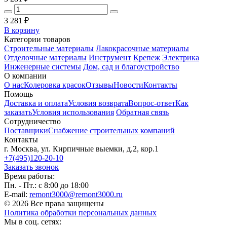
3 281
₽
В корзину
Категории товаров
Строительные материалы
Лакокрасочные материалы
Отделочные материалы
Инструмент
Крепеж
Электрика
Инженерные системы
Дом, сад и благоустройство
О компании
О нас
Колеровка красок
Отзывы
Новости
Контакты
Помощь
Доставка и оплата
Условия возврата
Вопрос-ответ
Как
заказать
Условия использования
Обратная связь
Сотрудничество
Поставщики
Снабжение строительных компаний
Контакты
г. Москва, ул. Кирпичные выемки, д.2, кор.1
+7(495)120-20-10
Заказать звонок
Время работы:
Пн. - Пт.: с 8:00 до 18:00
E-mail:
remont3000@remont3000.ru
© 2026 Все права защищены
Политика обработки персональных данных
Мы в соц. сетях: