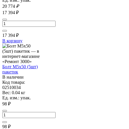
Ед. изм.: упак.
20 774
₽
17 394 ₽
17 394
₽
В корзину
Болт М5х50 (5шт)
пакетик
В наличии
Код товара:
02510034
Вес: 0.04 кг
Ед. изм.: упак.
98 ₽
98
₽