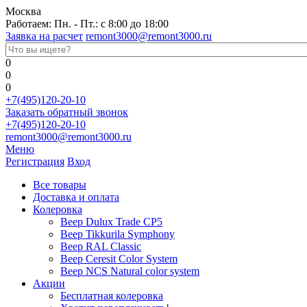
Москва
Работаем: Пн. - Пт.: с 8:00 до 18:00
Заявка на расчет
remont3000@remont3000.ru
0
0
0
+7(495)120-20-10
Заказать обратный звонок
+7(495)120-20-10
remont3000@remont3000.ru
Меню
Регистрация
Вход
Все товары
Доставка и оплата
Колеровка
Веер Dulux Trade CP5
Веер Tikkurila Symphony
Веер RAL Classic
Веер Ceresit Color System
Веер NCS Natural color system
Акции
Бесплатная колеровка