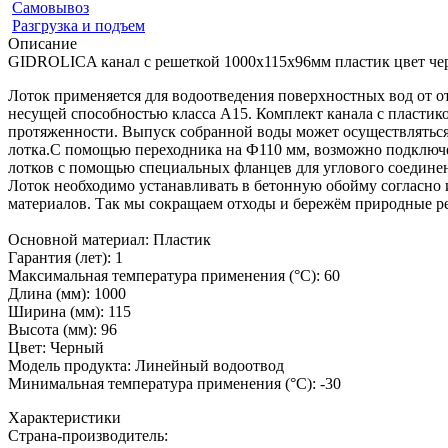
Самовывоз
Разгрузка и подъем
Описание
GIDROLICA канал с решеткой 1000x115x96мм пластик цвет ч
Лоток применяется для водоотведения поверхностных вод от от
несущей способностью класса А15. Комплект канала с пластик
протяженности. Выпуск собранной воды может осуществляться
лотка.С помощью переходника на Ф110 мм, возможно подключе
лотков с помощью специальных фланцев для углового соединен
Лоток необходимо устанавливать в бетонную обойму согласно
материалов. Так мы сокращаем отходы и бережём природные р
Основной материал: Пластик
Гарантия (лет): 1
Максимальная температура применения (°C): 60
Длина (мм): 1000
Ширина (мм): 115
Высота (мм): 96
Цвет: Черный
Модель продукта: Линейный водоотвод
Минимальная температура применения (°C): -30
Характеристики
Страна-производитель
: