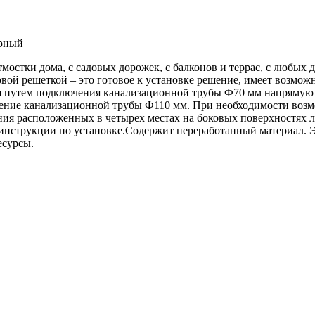
ерный
мостки дома, с садовых дорожек, с балконов и террас, с любых 
овой решеткой – это готовое к установке решение, имеет возмо
 путем подключения канализационной трубы Ф70 мм напрямую к
ние канализационной трубы Ф110 мм. При необходимости возмо
ия расположенных в четырех местах на боковых поверхностях л
 инструкции по установке.Содержит переработанный материал. 
есурсы.