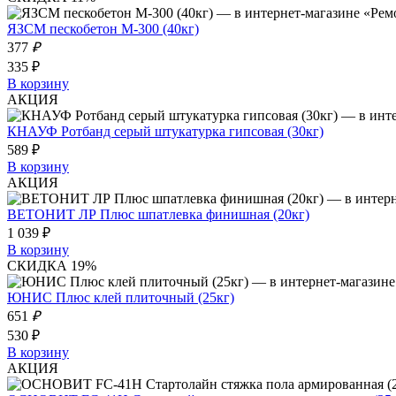
ЯЗСМ пескобетон М-300 (40кг)
377
₽
335 ₽
В корзину
АКЦИЯ
КНАУФ Ротбанд серый штукатурка гипсовая (30кг)
589 ₽
В корзину
АКЦИЯ
ВЕТОНИТ ЛР Плюс шпатлевка финишная (20кг)
1 039 ₽
В корзину
СКИДКА 19%
ЮНИС Плюс клей плиточный (25кг)
651
₽
530 ₽
В корзину
АКЦИЯ