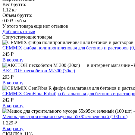
Вес брутто:
1.12 кг
Объем брутто
:
0.003 куб.м.
У этого товара еще нет отзывов
Добавить отзыв
Сопутствующие товары
CEMMIX фибра полипропиленовая для бетонов и растворов (0,
245 ₽
В корзину
АКСТОН пескобетон М-300 (30кг)
293 ₽
В корзину
CEMMIX CemFibra R фибра базальтовая для бетонов и растворов
242 ₽
В корзину
Мешок для строительного мусора 55х95см зеленый (100 шт)
1 229 ₽
В корзину
СКИДКА 11%