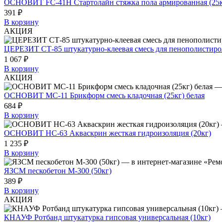
ОСНОВИТ FC-41H Стартолайн стяжка пола армированная (25к
391 ₽
В корзину
АКЦИЯ
ЦЕРЕЗИТ СТ-85 штукатурно-клеевая смесь для пенополистирол
1 067 ₽
В корзину
АКЦИЯ
ОСНОВИТ МС-11 Брикформ смесь кладочная (25кг) белая
684 ₽
В корзину
ОСНОВИТ НС-63 Акваскрин жесткая гидроизоляция (20кг)
1 235 ₽
В корзину
ЯЗСМ пескобетон М-300 (50кг)
389 ₽
В корзину
АКЦИЯ
КНАУФ Ротбанд штукатурка гипсовая универсальная (10кг)