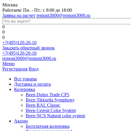
Москва
Работаем: Пн. - Пт.: с 8:00 до 18:00
Заявка на расчет
remont3000@remont3000.ru
0
0
0
+7(495)120-20-10
Заказать обратный звонок
+7(495)120-20-10
remont3000@remont3000.ru
Меню
Регистрация
Вход
Все товары
Доставка и оплата
Колеровка
Веер Dulux Trade CP5
Веер Tikkurila Symphony
Веер RAL Classic
Веер Ceresit Color System
Веер NCS Natural color system
Акции
Бесплатная колеровка