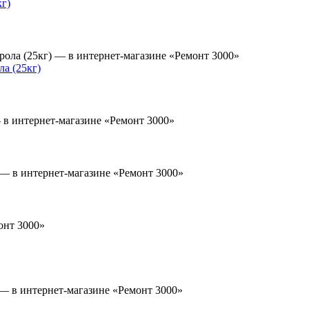
г)
а (25кг)