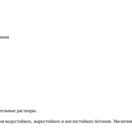
воним
тельные растворы.
ния водостойких, жаростойких и кислостойких бетонов. Увеличи