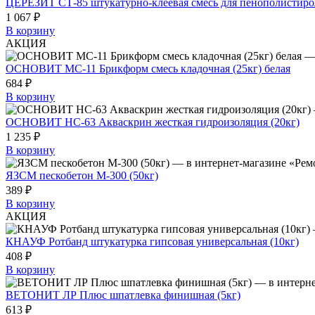
ЦЕРЕЗИТ СТ-85 штукатурно-клеевая смесь для пенополистирол
1 067 ₽
В корзину
АКЦИЯ
ОСНОВИТ МС-11 Брикформ смесь кладочная (25кг) белая
684 ₽
В корзину
ОСНОВИТ НС-63 Акваскрин жесткая гидроизоляция (20кг)
1 235 ₽
В корзину
ЯЗСМ пескобетон М-300 (50кг)
389 ₽
В корзину
АКЦИЯ
КНАУФ Ротбанд штукатурка гипсовая универсальная (10кг)
408 ₽
В корзину
ВЕТОНИТ ЛР Плюс шпатлевка финишная (5кг)
613 ₽