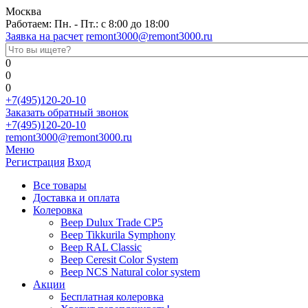
Москва
Работаем: Пн. - Пт.: с 8:00 до 18:00
Заявка на расчет
remont3000@remont3000.ru
0
0
0
+7(495)120-20-10
Заказать обратный звонок
+7(495)120-20-10
remont3000@remont3000.ru
Меню
Регистрация
Вход
Все товары
Доставка и оплата
Колеровка
Веер Dulux Trade CP5
Веер Tikkurila Symphony
Веер RAL Classic
Веер Ceresit Color System
Веер NCS Natural color system
Акции
Бесплатная колеровка