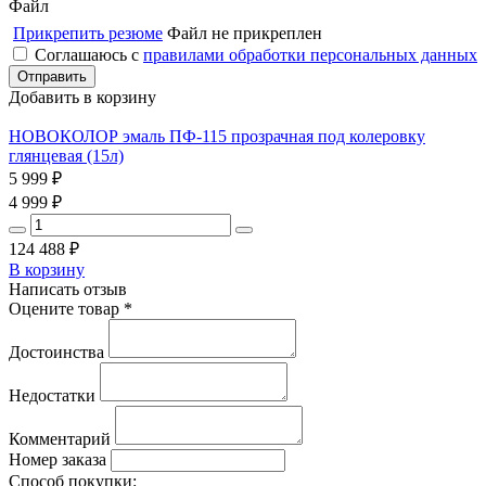
Файл
Прикрепить резюме
Файл не прикреплен
Соглашаюсь с
правилами обработки персональных данных
Добавить в корзину
НОВОКОЛОР эмаль ПФ-115 прозрачная под колеровку
глянцевая (15л)
5 999
₽
4 999
₽
124 488
₽
В корзину
Написать отзыв
Оцените товар *
Достоинства
Недостатки
Комментарий
Номер заказа
Способ покупки: