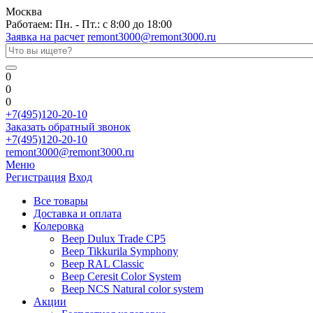
Москва
Работаем: Пн. - Пт.: с 8:00 до 18:00
Заявка на расчет
remont3000@remont3000.ru
0
0
0
+7(495)120-20-10
Заказать обратный звонок
+7(495)120-20-10
remont3000@remont3000.ru
Меню
Регистрация
Вход
Все товары
Доставка и оплата
Колеровка
Веер Dulux Trade CP5
Веер Tikkurila Symphony
Веер RAL Classic
Веер Ceresit Color System
Веер NCS Natural color system
Акции