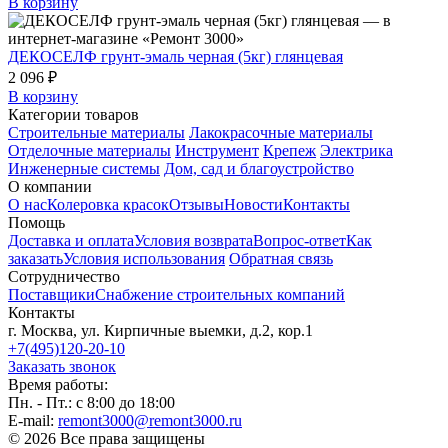
В корзину
ДЕКОСЕЛФ грунт-эмаль черная (5кг) глянцевая
2 096 ₽
В корзину
Категории товаров
Строительные материалы
Лакокрасочные материалы
Отделочные материалы
Инструмент
Крепеж
Электрика
Инженерные системы
Дом, сад и благоустройство
О компании
О нас
Колеровка красок
Отзывы
Новости
Контакты
Помощь
Доставка и оплата
Условия возврата
Вопрос-ответ
Как
заказать
Условия использования
Обратная связь
Сотрудничество
Поставщики
Снабжение строительных компаний
Контакты
г. Москва, ул. Кирпичные выемки, д.2, кор.1
+7(495)120-20-10
Заказать звонок
Время работы:
Пн. - Пт.: с 8:00 до 18:00
E-mail:
remont3000@remont3000.ru
© 2026 Все права защищены