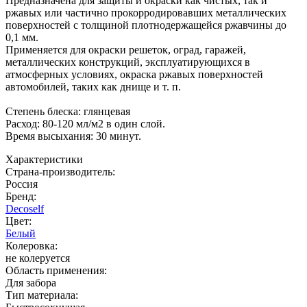
Предназначена для защиты и окраски как чистых, так и
ржавых или частично прокорродировавших металлических
поверхностей с толщиной плотнодержащейся ржавчины до
0,1 мм.
Применяется для окраски решеток, оград, гаражей,
металлических конструкций, эксплуатирующихся в
атмосферных условиях, окраска ржавых поверхностей
автомобилей, таких как днище и т. п.
Степень блеска: глянцевая
Расход: 80-120 мл/м2 в один слой.
Время высыхания: 30 минут.
Характеристики
Страна-производитель
:
Россия
Бренд:
Decoself
Цвет
:
Белый
Колеровка
:
не колеруется
Область применения
:
Для забора
Тип материала
: